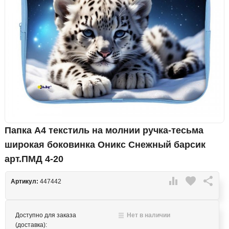
Папка А4 текстиль на молнии ручка-тесьма
широкая боковинка Оникс Снежный барсик
арт.ПМД 4-20

favorite

Артикул:
447442
Доступно для заказа
Нет в наличии
(доставка):