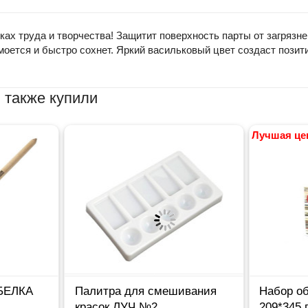
ах труда и творчества! Защитит поверхность парты от загрязне
 моется и быстро сохнет. Яркий васильковый цвет создаст позит
 также купили
Лучшая це
 БЕЛКА
Палитра для смешивания
Набор об
красок ЛУЧ №2
209*345