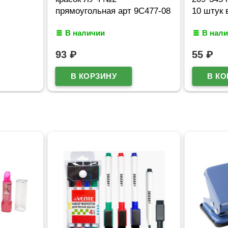
прямоугольная арт 9С477-08
10 штук 
В наличии
В нал
93
₽
55
₽