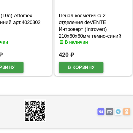
(10л) Attomex
Пенал-косметичка 2
иний арт.4020302
отделения deVENTE
Интроверт (Introvert)
210x60x60мм темно-синий
ичии
В наличии
арт.7020669
₽
420
₽