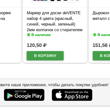
форме
Маркер для доски deVENTE
Дырокол 
 на
набор 4 цвета (красный,
металл с
синий, черный, зеленый)
2мм колпачок со стирателем
В наличии
В нал
и магнитом для крепления
арт.5040605 (Ст.4)
120,50
₽
151,56
овите наше приложение, чтобы делать покупки удобнее!