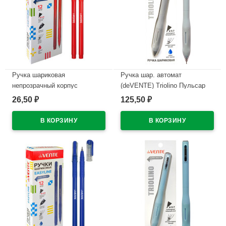
Ручка шариковая
Ручка шар. автомат
непрозрачный корпус
(deVENTE) Triolino Пульсар
(deVENTE) Простые линии
(Pulsar) н/
26,50
125,50
₽
₽
(EasyLine) красный, 0,7мм,
проз.корп.синий,0,7мм
игла красный корпус
арт.5070611 (Ст12)
арт.5073628
В наличии
В наличии