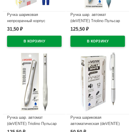
Ручка шариковая
Ручка шар. автомат
непрозрачный корпус
(deVENTE) Triolino Пульсар
(deVENTE) Простые линии
(Pulsar) н/
31,50
125,50
₽
₽
(EasyLine) синий, 0,7мм, игла
проз.корп.синий,0,7мм
синий корпус арт.5073626
арт.5070610 (Ст12)
В наличии
В наличии
Ручка шар. автомат
Ручка шариковая
(deVENTE) Triolino Пульсар
автоматическая (deVENTE)
(Pulsar) н/
ПРОСТО БЕЛЫЙ (JUST
125,50
50,50
₽
₽