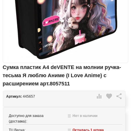
Сумка пластик А4 deVENTE на молнии ручка-
тесьма Я люблю Аниме (I Love Anime) с
расширением арт.8057511

favorite

Артикул:
445657
Доступно для заказа
Нет в наличии
(доставка):
ТЦ Весна:
Осталась 1 штука