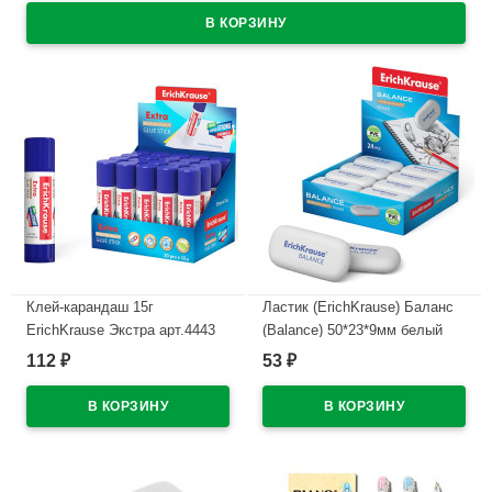
Клей-карандаш 15г
Ластик (ErichKrause) Баланс
ErichKrause Экстра арт.4443
(Balance) 50*23*9мм белый
(Ст.20/480)
арт.34638
112
53
₽
₽
В наличии
В наличии