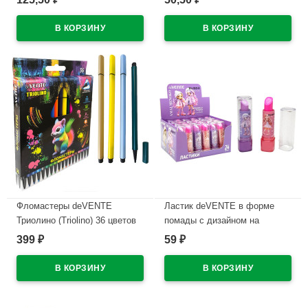
проз.корп.синий,0,7мм
WHITE) непрозрачный корпус,
арт.5070609 (Ст12)
каучуковый держатель,
синий, 0,5мм, масло
В наличии
арт.5070500 (Ст.12)
В наличии
Фломастеры deVENTE
Ластик deVENTE в форме
Триолино (Triolino) 36 цветов
помады с дизайном на
трехгранные картонная
корпусе арт.8030619
399
59
₽
₽
коробка арт.5084500
В наличии
В наличии