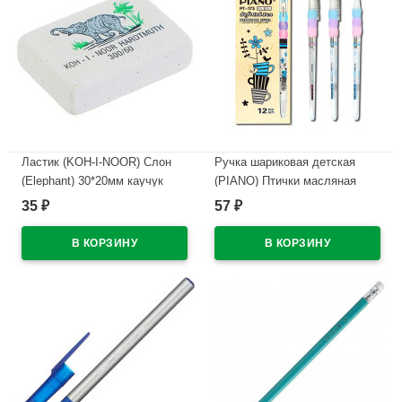
Ластик (KOH-I-NOOR) Слон
Ручка шариковая детская
(Elephant) 30*20мм каучук
(PIANO) Птички масляная
арт.300/60
арт.РТ-173
35
57
₽
₽
В наличии
В наличии