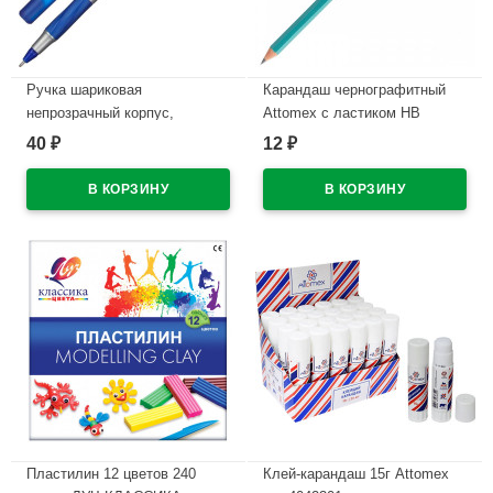
Ручка шариковая
Карандаш чернографитный
непрозрачный корпус,
Attomex с ластиком НВ
резиновый упор (BIC) Круглая
зеленый корпус, пластиковый
40
12
₽
₽
палочка (Round Stic Exact)
арт.5032601
синий, 0,7мм арт.BC918543
В наличии
В наличии
Пластилин 12 цветов 240
Клей-карандаш 15г Attomex