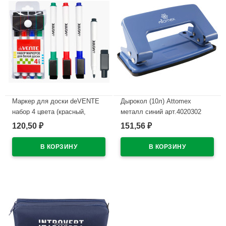
Маркер для доски deVENTE
Дырокол (10л) Attomex
набор 4 цвета (красный,
металл синий арт.4020302
синий, черный, зеленый) 2мм
120,50
151,56
₽
₽
В наличии
колпачок со стирателем и
магнитом для крепления
арт.5040605 (Ст.4)
В наличии