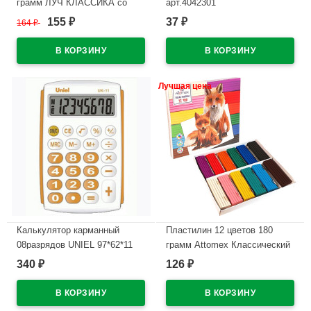
грамм ЛУЧ КЛАССИКА со
арт.4042301
стеком картонная коробка арт
155
37
164
₽
₽
₽
В наличии
7С331-08
В наличии
Лучшая цена
Калькулятор карманный
Пластилин 12 цветов 180
08разрядов UNIEL 97*62*11
грамм Attomex Классический
оранжевый (UK-11О)
картонная коробка арт
340
126
₽
₽
8042826
В наличии
В наличии