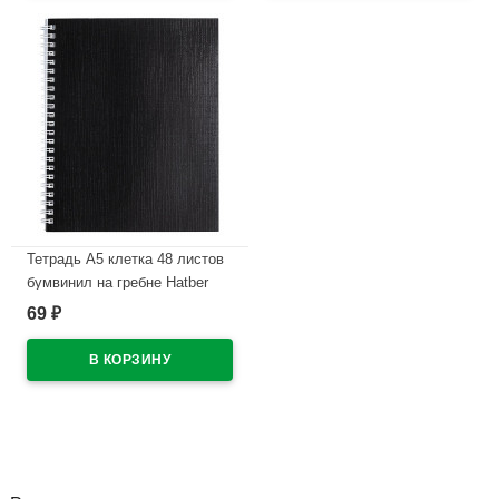
Тетрадь А5 клетка 48 листов
бумвинил на гребне Hatber
Металлик Черная арт
69
₽
48Т5бвВ1гр
В наличии