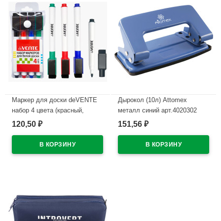
Маркер для доски deVENTE
Дырокол (10л) Attomex
набор 4 цвета (красный,
металл синий арт.4020302
синий, черный, зеленый) 2мм
120,50
151,56
₽
₽
В наличии
колпачок со стирателем и
магнитом для крепления
арт.5040605 (Ст.4)
В наличии