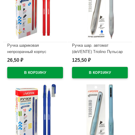
Ручка шариковая
Ручка шар. автомат
непрозрачный корпус
(deVENTE) Triolino Пульсар
(deVENTE) Простые линии
(Pulsar) н/
26,50
125,50
₽
₽
(EasyLine) красный, 0,7мм,
проз.корп.синий,0,7мм
игла красный корпус
арт.5070611 (Ст12)
арт.5073628
В наличии
В наличии