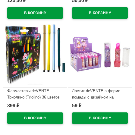
125,50
50,50
₽
₽
проз.корп.синий,0,7мм
WHITE) непрозрачный корпус,
арт.5070609 (Ст12)
каучуковый держатель,
синий, 0,5мм, масло
В наличии
арт.5070500 (Ст.12)
В наличии
Фломастеры deVENTE
Ластик deVENTE в форме
Триолино (Triolino) 36 цветов
помады с дизайном на
трехгранные картонная
корпусе арт.8030619
399
59
₽
₽
коробка арт.5084500
В наличии
В наличии