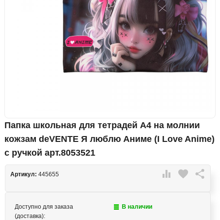
Папка школьная для тетрадей А4 на молнии
кожзам deVENTE Я люблю Аниме (I Love Anime)
с ручкой арт.8053521

favorite

Артикул:
445655
Доступно для заказа
В наличии
(доставка):