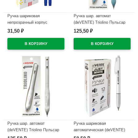
Ручка шариковая
Ручка шар. автомат
непрозрачный корпус
(deVENTE) Triolino Пульсар
(deVENTE) Простые линии
(Pulsar) н/
31,50
125,50
₽
₽
(EasyLine) синий, 0,7мм, игла
проз.корп.синий,0,7мм
синий корпус арт.5073626
арт.5070610 (Ст12)
В наличии
В наличии
Ручка шар. автомат
Ручка шариковая
(deVENTE) Triolino Пульсар
автоматическая (deVENTE)
(Pulsar) н/
ПРОСТО БЕЛЫЙ (JUST