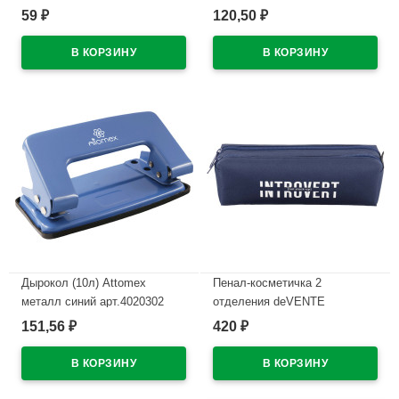
корпусе арт.8030619
синий, черный, зеленый) 2мм
59
120,50
₽
₽
колпачок со стирателем и
В наличии
магнитом для крепления
арт.5040605 (Ст.4)
В наличии
Дырокол (10л) Attomex
Пенал-косметичка 2
металл синий арт.4020302
отделения deVENTE
Интроверт (Introvert)
151,56
420
₽
₽
В наличии
210x60x60мм темно-синий
арт.7020669
В наличии