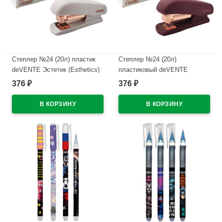
Степлер №24 (20л) пластик
Степлер №24 (20л)
deVENTE Эстетик (Esthetics)
пластиковый deVENTE
лавандово-пепельный с
Эстетик (Esthetics) бургунди с
376
376
₽
₽
антистеплером арт.4142518
антистеплером арт.4142517
(Ст.)
(Ст.)
В наличии
В наличии