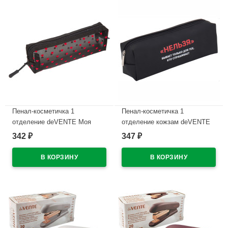
Пенал-косметичка 1
Пенал-косметичка 1
отделение deVENTE Моя
отделение кожзам deVENTE
Секретная сетка (My Secret
Нельзя ручка-петля
342
347
₽
₽
Mesh) черный с сердечками
215x80x50мм арт.7029615
210х60х60мм арт7029628
В наличии
В наличии