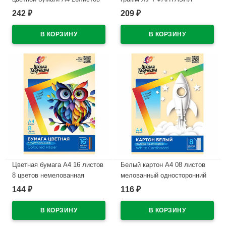
немелованные односторонние
классический + золотой +
242
209
₽
₽
ЛУЧ Классика цвета арт. 31С
серебряный картонная
1957-08
коробка арт.35С 2310-08
В наличии
В наличии
Цветная бумага А4 16 листов
Белый картон А4 08 листов
8 цветов немелованная
мелованный односторонний
двусторонняя ЛУЧ Школа
ЛУЧ Школа творчества 220г/м
144
116
₽
₽
творчества 70 гр/м в папке
арт 30С 1793-08
арт 30С 1791-08
В наличии
В наличии