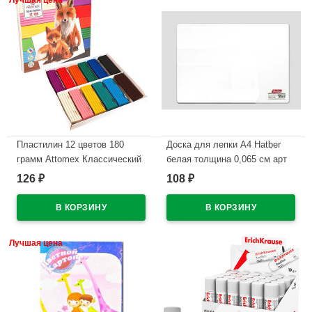
Лучшая цена
Пластилин 12 цветов 180
Доска для лепки А4 Hatber
грамм Attomex Классический
белая толщина 0,065 см арт
картонная коробка арт
РТ_2004
126
108
₽
₽
8042826
В наличии
В наличии
Лучшая цена