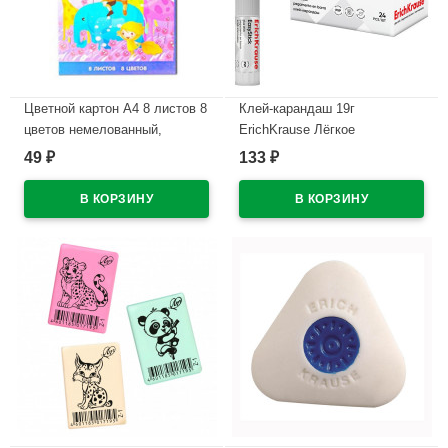
Цветной картон А4 8 листов 8
Клей-карандаш 19г
цветов немелованный,
ErichKrause Лёгкое
односторонний РАША
склеивание арт.48032 (Ст.24)
49
133
₽
₽
В наличии
В наличии