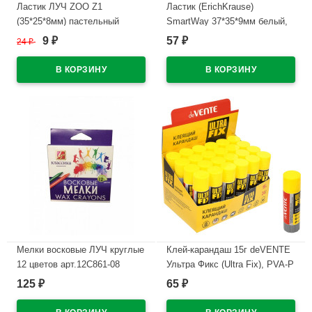
Ластик ЛУЧ ZOO Z1
Ластик (ErichKrause)
(35*25*8мм) пастельный
SmartWay 37*35*9мм белый,
ассорти арт.31С 1966-08
треуг. с центр.
9
57
24
₽
₽
₽
арт.58000/45552 (Ст.36) (Ст.36)
В наличии
В наличии
Мелки восковые ЛУЧ круглые
Клей-карандаш 15г deVENTE
12 цветов арт.12С861-08
Ультра Фикс (Ultra Fix), PVA-P
основа арт.4042923 (Ст.24)
125
65
₽
₽
В наличии
В наличии