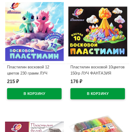
Пластилин восковой 12
Пластилин восковой 10цветов
цветов 230 грамм ЛУЧ
150гр ЛУЧ ФАНТАЗИЯ
ФАНТАЗИЯ пастельный
классический+
215
176
₽
₽
картонная коробка арт.35С
флуоресцентный стек
2290-08
картонная коробка арт.35С
2301-08
В наличии
В наличии