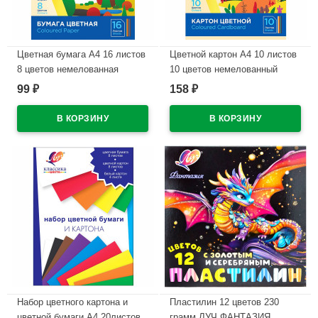
Цветная бумага А4 16 листов
Цветной картон А4 10 листов
8 цветов немелованная
10 цветов немелованный
односторонняя ЛУЧ Школа
односторонний ЛУЧ Школа
99
158
₽
₽
творчества 70 гр/м в папке
творчества 220г/м арт 30С
арт 30С 1790-08
1796-08
В наличии
В наличии
Набор цветного картона и
Пластилин 12 цветов 230
цветной бумаги А4 20листов
грамм ЛУЧ ФАНТАЗИЯ