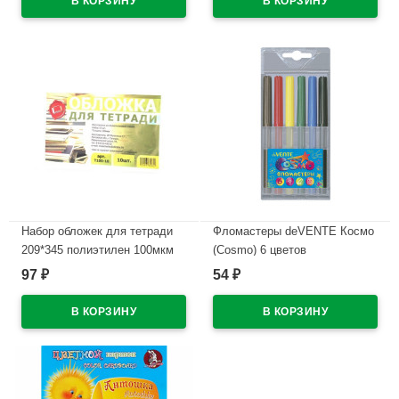
Набор обложек для тетради
Фломастеры deVENTE Космо
209*345 полиэтилен 100мкм
(Cosmo) 6 цветов
10 штук в наборе арт Т100-10
пластиковый блистер
97
54
₽
₽
арт.5080310
В наличии
В наличии