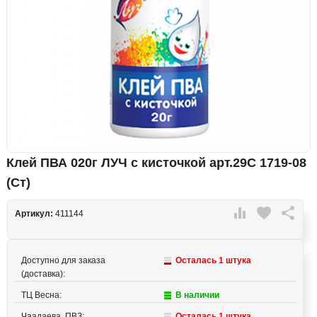
Клей ПВА 020г ЛУЧ с кисточкой арт.29С 1719-08
(Ст)

favorite

Артикул:
411144
Доступно для заказа
Осталась 1 штука
(доставка):
ТЦ Весна:
В наличии
Чаадаева, ПВЗ:
Осталась 1 штука