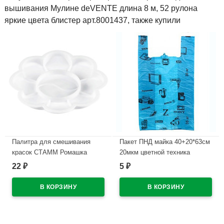
вышивания Мулине deVENTE длина 8 м, 52 рулона
яркие цвета блистер арт.8001437, также купили
Палитра для смешивания
Пакет ПНД майка 40+20*63см
красок СТАММ Ромашка
20мкм цветной техника
белая арт ПА51
22
5
₽
₽
В наличии
В наличии