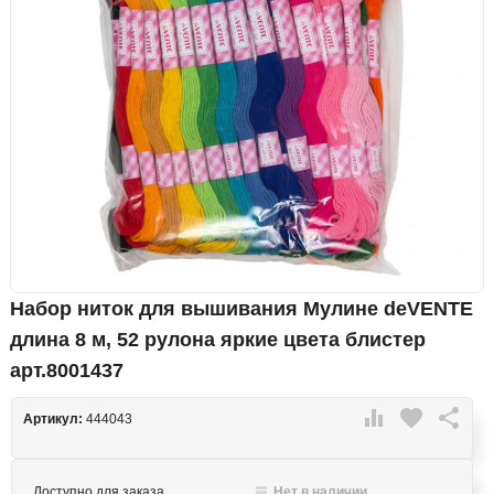
Набор ниток для вышивания Мулине deVENTE
длина 8 м, 52 рулона яркие цвета блистер
арт.8001437

favorite

Артикул:
444043
Доступно для заказа
Нет в наличии