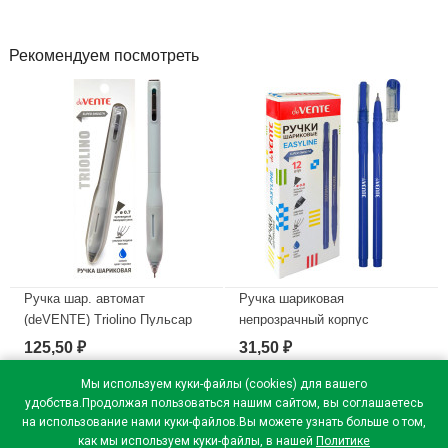
Рекомендуем посмотреть
Ручка шар. автомат
Ручка шариковая
(deVENTE) Triolino Пульсар
непрозрачный корпус
(Pulsar) н/
(deVENTE) Простые линии
125,50
31,50
₽
₽
проз.корп.синий,0,7мм
(EasyLine) синий, 0,7мм, игла
арт.5070611 (Ст12)
синий корпус арт.5073626
Мы используем куки-файлы (cookies) для вашего
удобства.Продолжая пользоваться нашим сайтом, вы соглашаетесь
В наличии
В наличии
на использование нами куки-файлов.Вы можете узнать больше о том,
как мы используем куки-файлы, в нашей
Политике