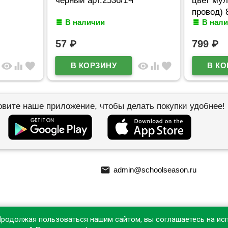
провод) 
В наличии
В нал
098
57
₽
799
₽
visibility
equalizer
favorite
visibility
equalizer
favorite
овите наше приложение, чтобы делать покупки удобнее!
email
admin@schoolseason.ru
Продолжая пользоваться нашим сайтом, вы соглашаетесь на ис