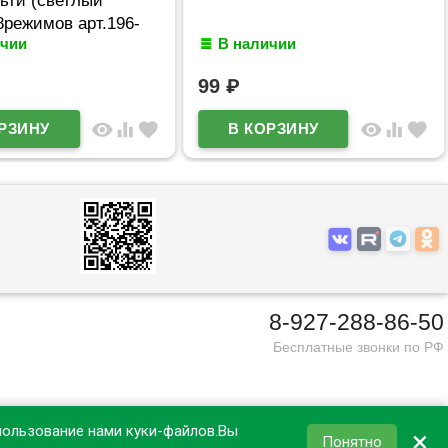
8режимов арт.196-
ичии
В наличии
99
₽
visibility
equalizer
favorite
visibility
equalizer
favorite
8-927-288-86-50
Бесплатные звонки по РФ
пользование нами куки-файлов.Вы
×
Понятно