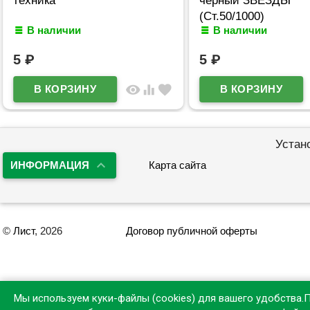
(Ст.50/1000)
В наличии
В наличии
5
₽
5
₽
visibility
equalizer
favorite
Устан
ИНФОРМАЦИЯ
Карта сайта
©
Лист
, 2026
Договор публичной оферты
Мы используем куки-файлы (cookies) для вашего удобства.