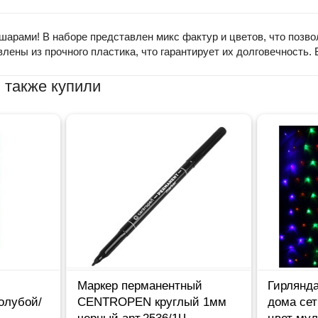
арами! В наборе представлен микс фактур и цветов, что позво
влены из прочного пластика, что гарантирует их долговечность.
 также купили
Маркер перманентный
Гирлянда
олубой/
CENTROPEN круглый 1мм
дома сет
черный арт.2536/1Ч
цвет мул