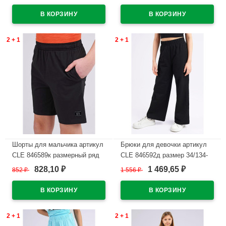
В наличии
В наличии
2 + 1
2 + 1
Шорты для мальчика артикул
Брюки для девочки артикул
CLE 846589к размерный ряд
CLE 846592д размер 34/134-
34/134-42/158 цвет черный
42/158 цвет черный
828,10
1 469,65
852
₽
1 556
₽
₽
₽
В наличии
В наличии
2 + 1
2 + 1