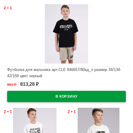
2 + 1
Футболка для мальчика арт.CLE 846657/80кд_п размер 34/134-
42/158 цвет черный
813,28
861
₽
₽
В наличии
2 + 1
2 + 1