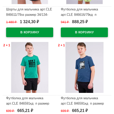
Шорты для мальчика арт.CLE
Футболка для мальчика
846611/79зз размер 34/134-
арт.CLE 846616/79кд_п
42/158 цвет черный
размер 34/134-42/158 цвет
1 324,30
888,25
1 480
₽
941
₽
₽
₽
лавандовый
В наличии
В наличии
2 + 1
2 + 1
Футболка для мальчика
Футболка для мальчика
арт.CLE 846591кд_п размер
арт.CLE 846591кд_п размер
34/134-42/158 цвет зеленый
34/134-42/158 цвет джинсовый
665,21
665,21
699
₽
699
₽
₽
₽