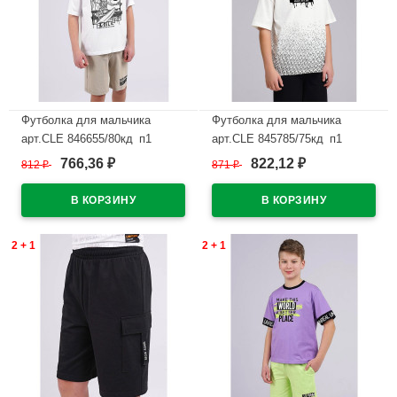
Футболка для мальчика
Футболка для мальчика
арт.CLE 846655/80кд_п1
арт.CLE 845785/75кд_п1
размер 34/134-42/158 цвет
размер 34/134-42/158 цвет
766,36
822,12
812
₽
871
₽
₽
₽
белый
молочный
В наличии
В наличии
2 + 1
2 + 1