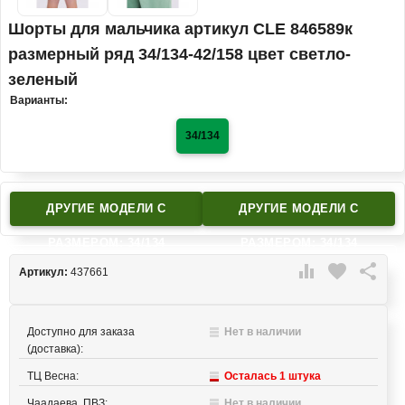
Шорты для мальчика артикул CLE 846589к
размерный ряд 34/134-42/158 цвет светло-
зеленый
Варианты:
34/134
ДРУГИЕ МОДЕЛИ C
ДРУГИЕ МОДЕЛИ C
РАЗМЕРОМ: 34/134
РАЗМЕРОМ: 34/134

favorite

Артикул:
437661
Доступно для заказа
Нет в наличии
(доставка):
ТЦ Весна:
Осталась 1 штука
Чаадаева, ПВЗ:
Нет в наличии