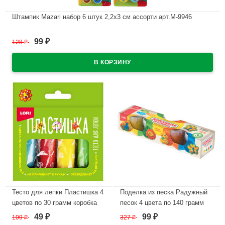
Штампик Mazari набор 6 штук 2,2х3 см ассорти арт.M-9946
В наличии
99
128
₽
₽
Тесто для лепки Пластишка 4
Поделка из песка Радужный
цветов по 30 грамм коробка
песок 4 цвета по 140 грамм
LORI арт.Тдл-046
формочка LORI арт.Пт-017
49
99
109
₽
327
₽
₽
₽