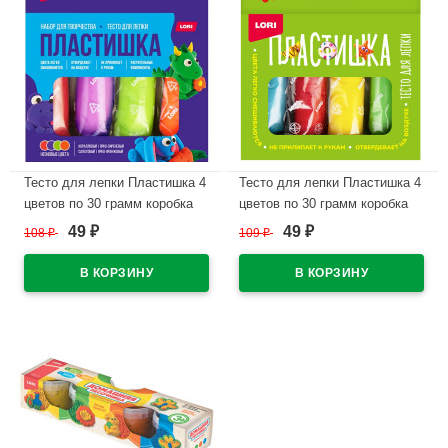
Тесто для лепки Пластишка 4
Тесто для лепки Пластишка 4
цветов по 30 грамм коробка
цветов по 30 грамм коробка
LORI неоновое арт.Тдл-047
LORI арт.Тдл-046
49
49
108
₽
109
₽
₽
₽
В наличии
В наличии