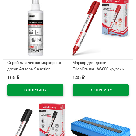
Спрей для чистки маркерных
Маркер для доски
досок Attache Selection
ErichKrause LW-600 круглый
(250мл) арт.134430
2мм красный (жидкие
165
145
₽
₽
чернила) арт.48776 (Ст.10)
В наличии
В наличии