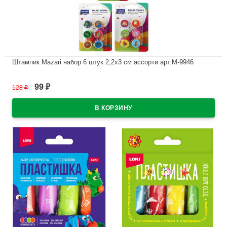
Штампик Mazari набор 6 штук 2,2х3 см ассорти арт.M-9946
В наличии
99
128
₽
₽