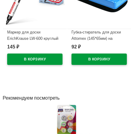
Маркер для доски
Губка-стиратель для доски
ErichKrause LW-600 круглый
Attomex (145*65мм) на
2мм черный (жидкие чернила)
магните арт.6022302
145
92
₽
₽
арт.48774 (Ст.10)
В наличии
В наличии
Рекомендуем посмотреть