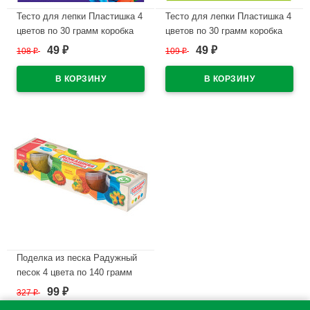
Тесто для лепки Пластишка 4
Тесто для лепки Пластишка 4
цветов по 30 грамм коробка
цветов по 30 грамм коробка
LORI неоновое арт.Тдл-047
LORI арт.Тдл-046
49
49
108
₽
109
₽
₽
₽
В наличии
В наличии
Поделка из песка Радужный
песок 4 цвета по 140 грамм
формочка LORI арт.Пт-017
99
327
₽
₽