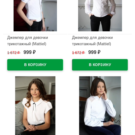
Джемпер для девочки
Джемпер для девочки
трикотажный (Mattiel)
трикотажный (Mattiel)
короткий рукав цвет белый
длинный рукав цвет белый
999
999
1 672
₽
1 672
₽
₽
₽
арт.D082-31 размерный ряд
арт.D083-48 размерный ряд
34/134-44/164
34/128-44/164
В наличии
В наличии