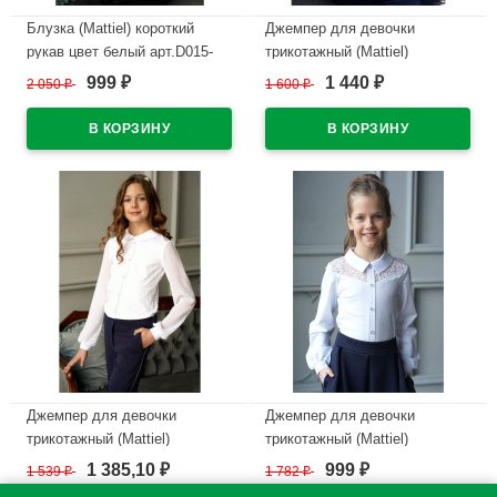
Блузка (Mattiel) короткий
Джемпер для девочки
рукав цвет белый арт.D015-
трикотажный (Mattiel)
136 размерный ряд 34/134-
короткий рукав цвет белый
999
1 440
2 050
₽
1 600
₽
₽
₽
44/164
арт.D054-31 размерный ряд
34/134-44/164
В наличии
В наличии
Джемпер для девочки
Джемпер для девочки
трикотажный (Mattiel)
трикотажный (Mattiel)
длинный рукав цвет белый
длинный рукав цвет белый
1 385,10
999
1 539
₽
1 782
₽
₽
₽
арт.D048-48 размерный ряд
арт.D079-111 размерный ряд