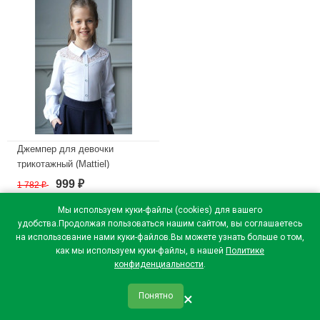
Джемпер для девочки
трикотажный (Mattiel)
длинный рукав цвет белый
999
1 782
₽
₽
арт.D079-111 размерный ряд
34/134-40/152
Мы используем куки-файлы (cookies) для вашего
удобства.Продолжая пользоваться нашим сайтом, вы соглашаетесь
В наличии
на использование нами куки-файлов.Вы можете узнать больше о том,
как мы используем куки-файлы, в нашей
Политике
конфиденциальности
.
×
Понятно
qr_code
home
favorite
verified
person
Главная
Закладки
Мои купоны
Профиль