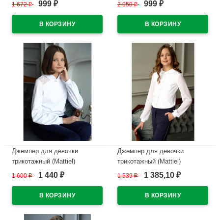
длинный рукав цвет белый
136 размерный ряд 34/134-
999
999
1 672
₽
2 050
₽
₽
₽
арт.D083-48 размерный ряд
44/164
34/128-44/164
В наличии
В наличии
Джемпер для девочки
Джемпер для девочки
трикотажный (Mattiel)
трикотажный (Mattiel)
короткий рукав цвет белый
длинный рукав цвет белый
1 440
1 385,10
1 600
₽
1 539
₽
₽
₽
арт.D054-31 размерный ряд
арт.D048-48 размерный ряд
34/134-44/164
32/128-40/158
В наличии
В наличии