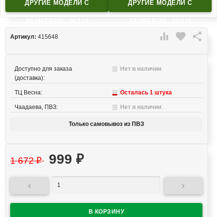
ДРУГИЕ МОДЕЛИ C
ДРУГИЕ МОДЕЛИ C
РАЗМЕРОМ: 34/134
РАЗМЕРОМ: 34/134

favorite

Артикул:
415648
Доступно для заказа
Нет в наличии
(доставка):
ТЦ Весна:
Осталась 1 штука
Чаадаева, ПВЗ:
Нет в наличии
Только самовывоз из ПВЗ
999
₽
1 672
₽

