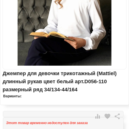
Джемпер для девочки трикотажный (Mattiel)
длинный рукав цвет белый арт.D056-110
размерный ряд 34/134-44/164
Варианты:

favorite

Этот товар временно недоступен для заказа