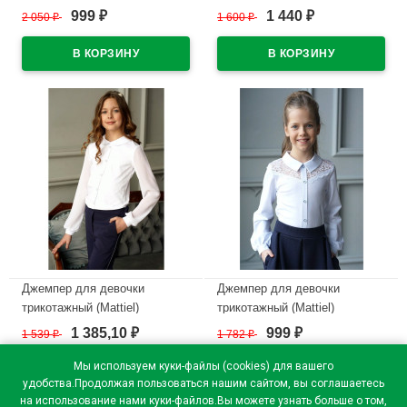
136 размерный ряд 34/134-
короткий рукав цвет белый
999
1 440
2 050
₽
1 600
₽
₽
₽
44/164
арт.D054-31 размерный ряд
34/134-44/164
В наличии
В наличии
Джемпер для девочки
Джемпер для девочки
трикотажный (Mattiel)
трикотажный (Mattiel)
длинный рукав цвет белый
длинный рукав цвет белый
1 385,10
999
1 539
₽
1 782
₽
₽
₽
арт.D048-48 размерный ряд
арт.D079-111 размерный ряд
32/128-40/158
34/134-40/152
Мы используем куки-файлы (cookies) для вашего
удобства.Продолжая пользоваться нашим сайтом, вы соглашаетесь
В наличии
В наличии
на использование нами куки-файлов.Вы можете узнать больше о том,