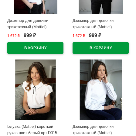
Джемпер для девочки
Джемпер для девочки
трикотажный (Mattiel)
трикотажный (Mattiel)
короткий рукав цвет белый
длинный рукав цвет белый
999
999
1 672
₽
1 672
₽
₽
₽
арт.D082-31 размерный ряд
арт.D083-48 размерный ряд
34/134-44/164
34/128-44/164
В наличии
В наличии
Блузка (Mattiel) короткий
Джемпер для девочки
рукав цвет белый арт.D015-
трикотажный (Mattiel)