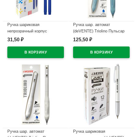
Ручка шариковая
Ручка шар. автомат
непрозрачный корпус
(deVENTE) Triolino Пульсар
(deVENTE) Простые линии
(Pulsar) н/
31,50
125,50
₽
₽
(EasyLine) синий, 0,7мм, игла
проз.корп.синий,0,7мм
синий корпус арт.5073626
арт.5070610 (Ст12)
В наличии
В наличии
Ручка шар. автомат
Ручка шариковая