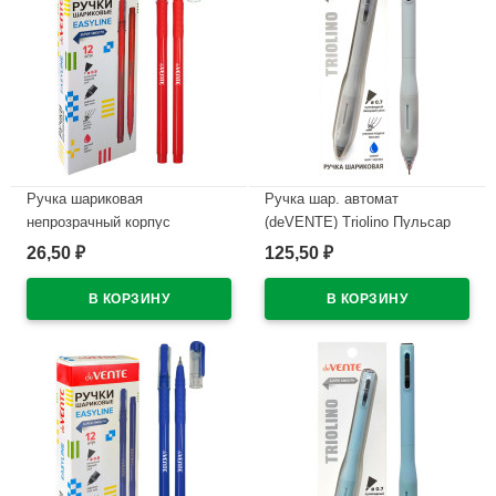
Ручка шариковая
Ручка шар. автомат
непрозрачный корпус
(deVENTE) Triolino Пульсар
(deVENTE) Простые линии
(Pulsar) н/
26,50
125,50
₽
₽
(EasyLine) красный, 0,7мм,
проз.корп.синий,0,7мм
игла красный корпус
арт.5070611 (Ст12)
арт.5073628
В наличии
В наличии