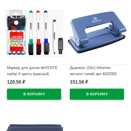
Маркер для доски deVENTE
Дырокол (10л) Attomex
набор 4 цвета (красный,
металл синий арт.4020302
синий, черный, зеленый) 2мм
120,50
151,56
₽
₽
В наличии
колпачок со стирателем и
магнитом для крепления
арт.5040605 (Ст.4)
В наличии