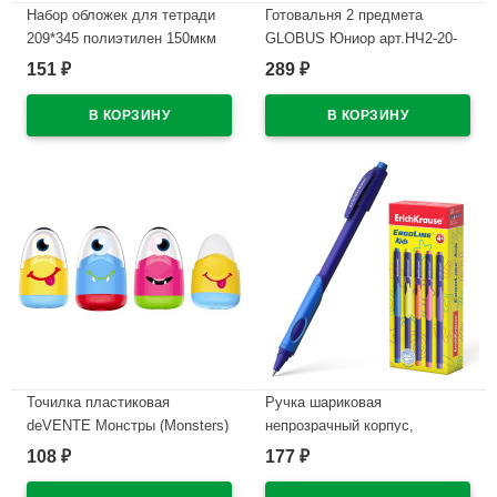
Набор обложек для тетради
Готовальня 2 предмета
209*345 полиэтилен 150мкм
GLOBUS Юниор арт.НЧ2-20-
10 штук в наборе арт Т150-10
20
151
289
₽
₽
В наличии
В наличии
Точилка пластиковая
Ручка шариковая
deVENTE Монстры (Monsters)
непрозрачный корпус,
2 в 1 с ластиком арт.8031100
резиновый упор (ErichKrause)
108
177
₽
₽
ErgoLine Неон (Neon) синий,
В наличии
0,7мм арт.41539 (Ст.10)