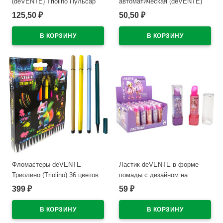
(deVENTE) Triolino Пульсар
автоматическая (deVENTE)
(Pulsar) н/
ПРОСТО БЕЛЫЙ (JUST
125,50
50,50
₽
₽
проз.корп.синий,0,7мм
WHITE) непрозрачный корпус,
арт.5070609 (Ст12)
каучуковый держатель,
синий, 0,5мм, масло
В наличии
арт.5070500 (Ст.12)
В наличии
Фломастеры deVENTE
Ластик deVENTE в форме
Триолино (Triolino) 36 цветов
помады с дизайном на
трехгранные картонная
корпусе арт.8030619
399
59
₽
₽
коробка арт.5084500
В наличии
В наличии