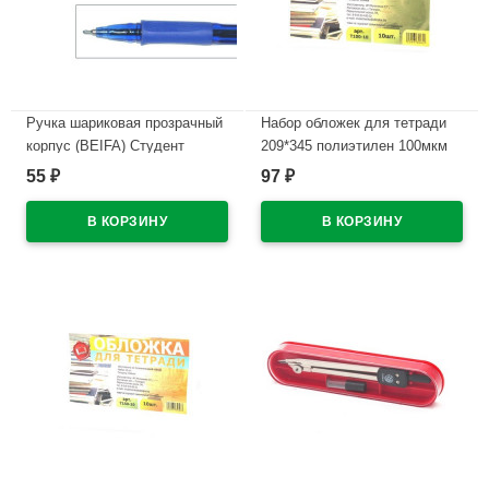
Ручка шариковая прозрачный
Набор обложек для тетради
корпус (BEIFA) Студент
209*345 полиэтилен 100мкм
синий, 0,5мм ,масло арт.ТА
10 штук в наборе арт Т100-10
55
97
₽
₽
317800-BL
В наличии
В наличии