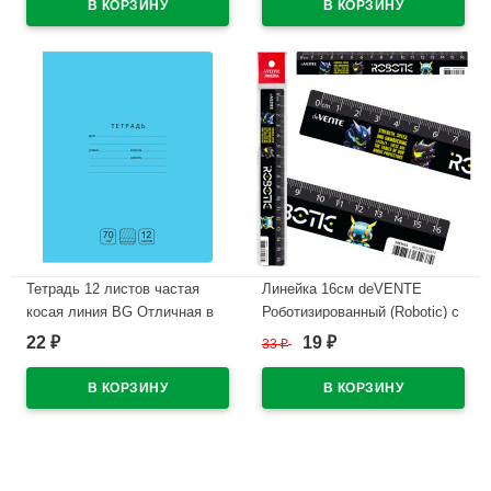
В наличии
Тетрадь 12 листов частая
Линейка 16см deVENTE
косая линия BG Отличная в
Роботизированный (Robotic) с
ассортименте арт Т5ск12
дизайном арт.5091525
22
19
₽
33
₽
₽
11772
В наличии
В наличии