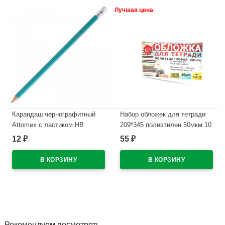
Лучшая цена
Карандаш чернографитный
Набор обложек для тетради
Attomex с ластиком НВ
209*345 полиэтилен 50мкм 10
зеленый корпус, пластиковый
штук в наборе арт Т50-10
12
55
₽
₽
арт.5032601
В наличии
В наличии
Рекомендуем посмотреть