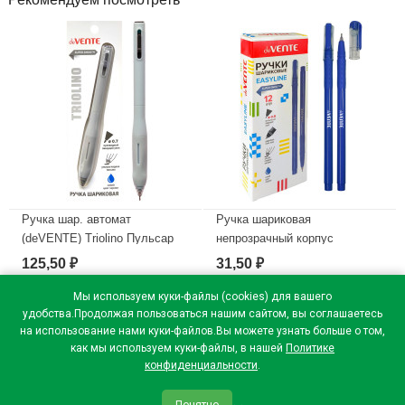
Ручка шар. автомат
Ручка шариковая
(deVENTE) Triolino Пульсар
непрозрачный корпус
(Pulsar) н/
(deVENTE) Простые линии
125,50
31,50
₽
₽
проз.корп.синий,0,7мм
(EasyLine) синий, 0,7мм, игла
арт.5070611 (Ст12)
синий корпус арт.5073626
Мы используем куки-файлы (cookies) для вашего
удобства.Продолжая пользоваться нашим сайтом, вы соглашаетесь
В наличии
В наличии
на использование нами куки-файлов.Вы можете узнать больше о том,
как мы используем куки-файлы, в нашей
Политике
конфиденциальности
.
Понятно