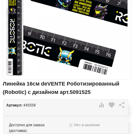
Линейка 16см deVENTE Роботизированный
(Robotic) с дизайном арт.5091525

favorite

Артикул:
445556
Доступно для заказа
Нет в наличии
(доставка):