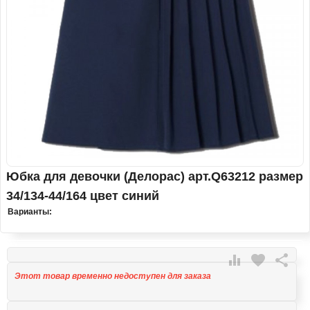
Юбка для девочки (Делорас) арт.Q63212 размер
34/134-44/164 цвет синий
Варианты:

favorite

Этот товар временно недоступен для заказа