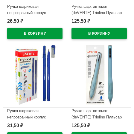
Ручка шариковая
Ручка шар. автомат
непрозрачный корпус
(deVENTE) Triolino Пульсар
(deVENTE) Простые линии
(Pulsar) н/
26,50
125,50
₽
₽
(EasyLine) красный, 0,7мм,
проз.корп.синий,0,7мм
игла красный корпус
арт.5070611 (Ст12)
арт.5073628
В наличии
В наличии
Ручка шариковая
Ручка шар. автомат
непрозрачный корпус
(deVENTE) Triolino Пульсар
(deVENTE) Простые линии
(Pulsar) н/
31,50
125,50
₽
₽
(EasyLine) синий, 0,7мм, игла
проз.корп.синий,0,7мм