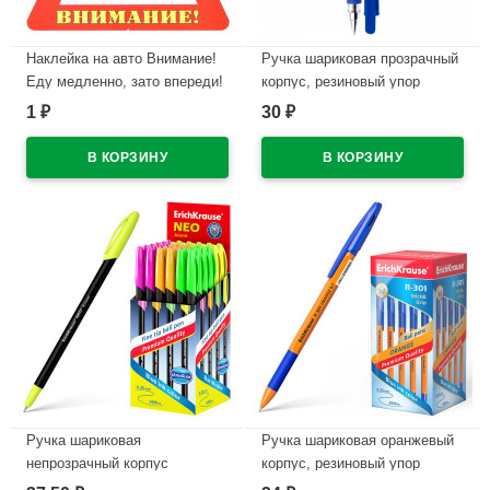
Наклейка на авто Внимание!
Ручка шариковая прозрачный
Еду медленно, зато впереди!
корпус, резиновый упор
арт.AVTO000005
(Attomex) Авиатор (Aviator)
1
30
₽
₽
синий, 0,7мм арт.5070112 (Ст.)
В наличии
В наличии
Ручка шариковая
Ручка шариковая оранжевый
непрозрачный корпус
корпус, резиновый упор
(ErichKrause) Neo Акцент
(ErichKrause) R-301 Охра