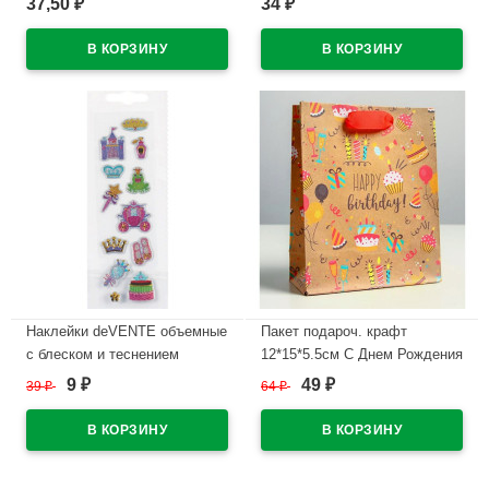
37,50
34
₽
₽
(Accent) синий, 0,7мм, игла,
(Orange) синий, 0,7мм
одноразовая арт.55386 (Ст.50)
арт.39531 (Ст.50)
В наличии
В наличии
Наклейки deVENTE объемные
Пакет подароч. крафт
с блеском и теснением
12*15*5.5см С Днем Рождения
Принцесса (Princess)
арт.4764573
9
49
39
₽
64
₽
₽
₽
5x15,5см арт.8002107
В наличии
В наличии