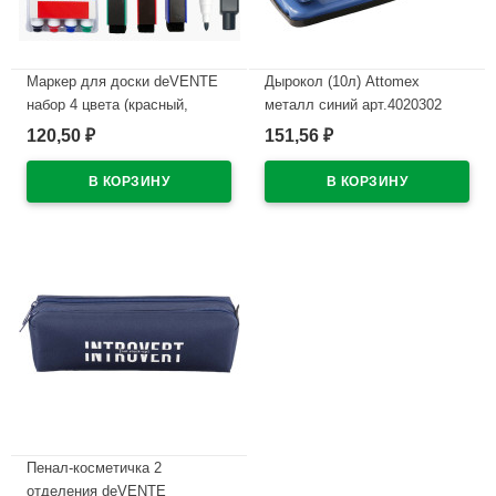
Маркер для доски deVENTE
Дырокол (10л) Attomex
набор 4 цвета (красный,
металл синий арт.4020302
синий, черный, зеленый) 2мм
120,50
151,56
₽
₽
В наличии
колпачок со стирателем и
магнитом для крепления
арт.5040605 (Ст.4)
В наличии
Пенал-косметичка 2
отделения deVENTE