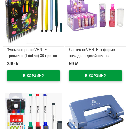
Фломастеры deVENTE
Ластик deVENTE в форме
Триолино (Triolino) 36 цветов
помады с дизайном на
трехгранные картонная
корпусе арт.8030619
399
59
₽
₽
коробка арт.5084500
В наличии
В наличии