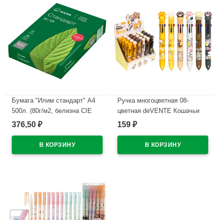
Бумага "Илим стандарт" А4
Ручка многоцветная 08-
500л. (80г/м2, белизна CIE
цветная deVENTE Кошачьи
146%)
лапки (Cat Paw) d=0,7 мм
376,50
159
₽
₽
ассорти арт.5071402
В наличии
В наличии