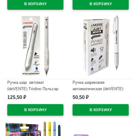
синий корпус арт.5073626
арт.5070610 (Ст12)
В наличии
В наличии
Ручка шар. автомат
Ручка шариковая
(deVENTE) Triolino Пульсар
автоматическая (deVENTE)
(Pulsar) н/
ПРОСТО БЕЛЫЙ (JUST
125,50
50,50
₽
₽
проз.корп.синий,0,7мм
WHITE) непрозрачный корпус,
арт.5070609 (Ст12)
каучуковый держатель,
синий, 0,5мм, масло
В наличии
арт.5070500 (Ст.12)
В наличии