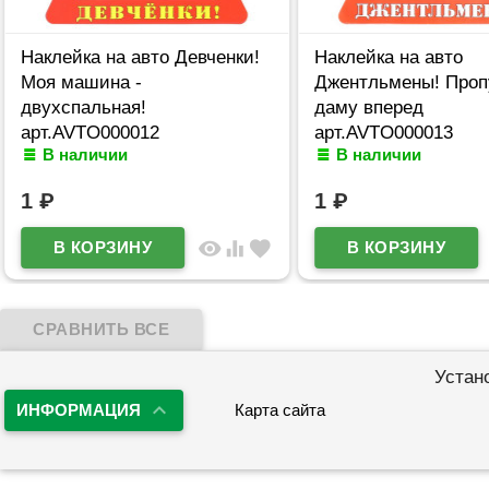
Наклейка на авто Девченки!
Наклейка на авто
Моя машина -
Джентльмены! Проп
двухспальная!
даму вперед
арт.AVTO000012
арт.AVTO000013
В наличии
В наличии
1
₽
1
₽
visibility
equalizer
favorite
Устан
ИНФОРМАЦИЯ
Карта сайта