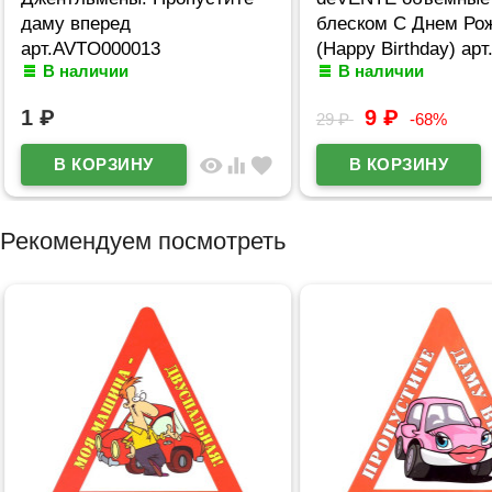
даму вперед
блеском С Днем Ро
арт.AVTO000013
(Happy Birthday) арт
В наличии
В наличии
1
₽
9
₽
29
₽
-68%
visibility
equalizer
favorite
Рекомендуем посмотреть