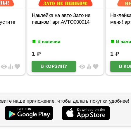
Наклейка на авто Зато не
Наклейка
устите
пешком! арт.AVTO000014
меня! ар
В наличии
В нал
1
₽
1
₽
visibility
equalizer
favorite
visibility
equalizer
favorite
овите наше приложение, чтобы делать покупки удобнее!