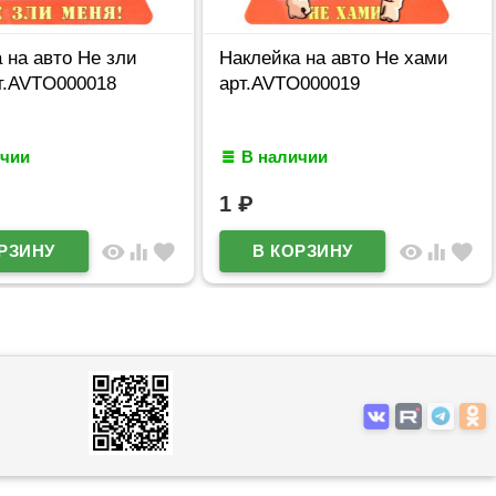
 на авто Не зли
Наклейка на авто Не хами
т.AVTO000018
арт.AVTO000019
ичии
В наличии
1
₽
visibility
equalizer
favorite
visibility
equalizer
favorite