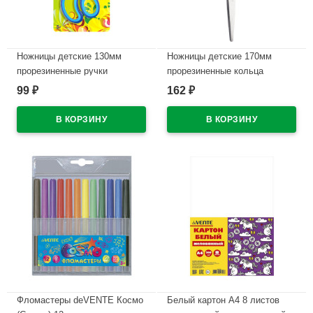
Ножницы детские 130мм
Ножницы детские 170мм
прорезиненные ручки
прорезиненные кольца
deVENTE Космо (Cosmo) арт
deVENTE Космо (Cosmo)
99
162
₽
₽
8010303
двухцветные с лепестками
арт 8010314
В наличии
В наличии
Фломастеры deVENTE Космо
Белый картон А4 8 листов