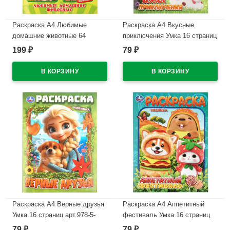
Раскраска А4 Любимые
Раскраска А4 Вкусные
домашние животные 64
приключения Умка 16 страниц
картинки Умка 64 страницы
арт.978-5-506-11517-5
199
79
₽
₽
арт.978-5-506-11383-6
В наличии
В наличии
Раскраска А4 Верные друзья
Раскраска А4 Аппетитный
Умка 16 страниц арт.978-5-
фестиваль Умка 16 страниц
506-11527-4
арт.978-5-506-11516-8
79
79
₽
₽