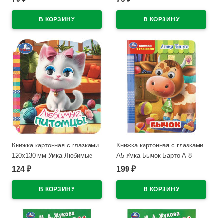
В наличии
В наличии
Книжка картонная с глазками
Книжка картонная с глазками
120х130 мм Умка Любимые
А5 Умка Бычок Барто А 8
питомцы 8 стр арт.978-5-506-
страниц арт.978-5-506-11253-2
124
199
₽
₽
11491-8
В наличии
В наличии