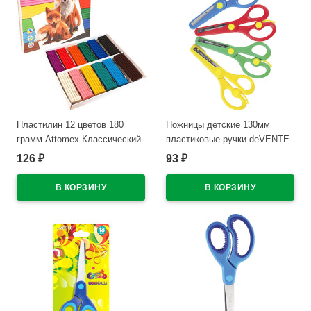
Пластилин 12 цветов 180
Ножницы детские 130мм
грамм Attomex Классический
пластиковые ручки deVENTE
картонная коробка арт
Космо (Cosmo) с усилителем
126
93
₽
₽
8042826
и защитой арт 8010309
В наличии
В наличии