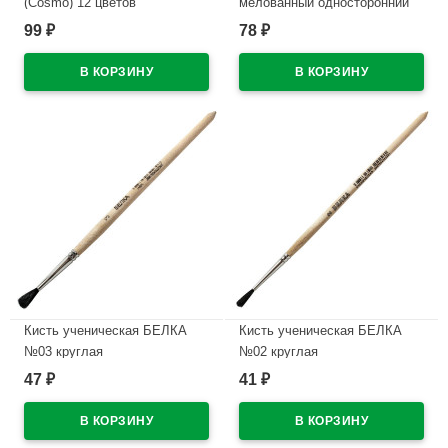
(Cosmo) 12 цветов
мелованный односторонний
пластиковый блистер
deVENTE 200г/м арт 8040785
99
78
₽
₽
арт.5081310
В наличии
В наличии
Кисть ученическая БЕЛКА
Кисть ученическая БЕЛКА
№03 круглая
№02 круглая
47
41
₽
₽
В наличии
В наличии