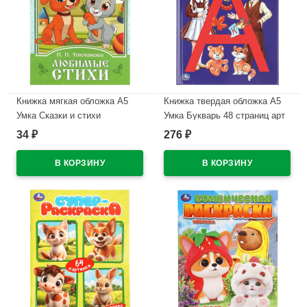
Книжка мягкая обложка А5
Книжка твердая обложка А5
Умка Сказки и стихи
Умка Букварь 48 страниц арт
малышам Токмакова арт.978-
978-5-506-03754-5
34
276
₽
₽
5-506-08774-8
В наличии
В наличии