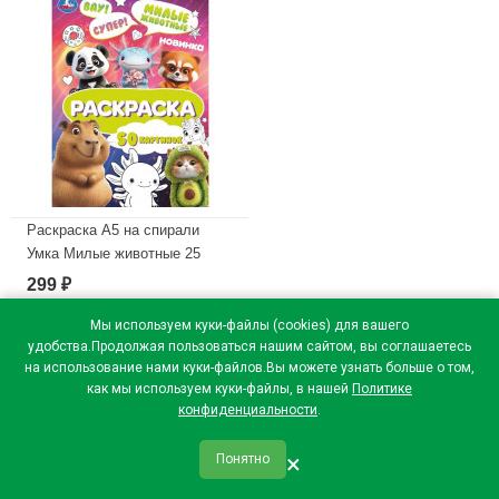
Раскраска А5 на спирали
Умка Милые животные 25
листов арт.978-5-506-11433-8
299
₽
В наличии
Мы используем куки-файлы (cookies) для вашего
удобства.Продолжая пользоваться нашим сайтом, вы соглашаетесь
на использование нами куки-файлов.Вы можете узнать больше о том,
как мы используем куки-файлы, в нашей
Политике
конфиденциальности
.
×
Понятно
qr_code
home
favorite
verified
person
Главная
Закладки
Мои купоны
Профиль