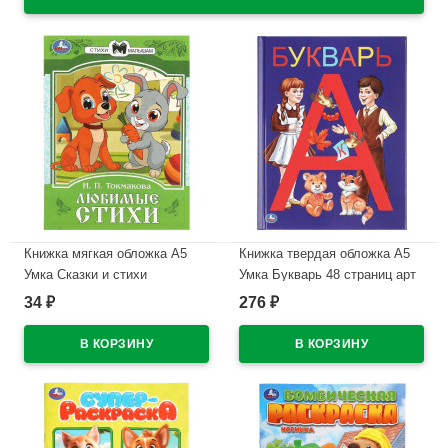
Книжка мягкая обложка А5
Книжка твердая обложка А5
Умка Сказки и стихи
Умка Букварь 48 страниц арт
малышам Токмакова арт.978-
978-5-506-03754-5
34
276
₽
₽
5-506-08774-8
В наличии
В наличии