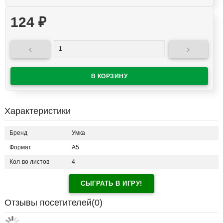
124
₽


Характеристики
Бренд
Умка
Формат
А5
Кол-во листов
4
СЫГРАТЬ В ИГРУ!
Отзывы посетителей(
0
)