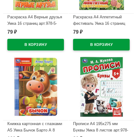
Раскраска А4 Верные друзья
Раскраска А4 Аппетитный
Умка 16 страниц арт.978-5-
фестиваль Умка 16 страниц
506-11527-4
арт.978-5-506-11516-8
79
79
₽
₽
В наличии
В наличии
Книжка картонная с глазками
Прописи А4 195х275 мм
А5 Умка Бычок Барто А 8
Буквы Умка 8 листов арт.978-
страниц арт.978-5-506-11253-2
5-506-11504-5