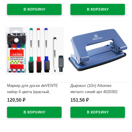
коробка арт.5084500
В наличии
В наличии
Маркер для доски deVENTE
Дырокол (10л) Attomex
набор 4 цвета (красный,
металл синий арт.4020302
синий, черный, зеленый) 2мм
120,50
151,56
₽
₽
В наличии
колпачок со стирателем и
магнитом для крепления
арт.5040605 (Ст.4)
В наличии