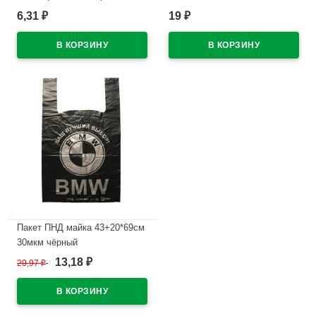
универсальные М арт У 215
6,31
19
₽
₽
В наличии
В наличии
Пакет ПНД майка 43+20*69см
30мкм чёрный
WWW/World(Ст.50/500)
13,18
20,97
₽
₽
В наличии