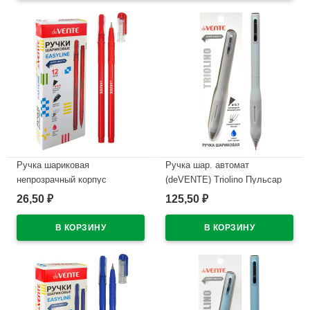
Ручка шариковая
Ручка шар. автомат
непрозрачный корпус
(deVENTE) Triolino Пульсар
(deVENTE) Простые линии
(Pulsar) н/
26,50
125,50
₽
₽
(EasyLine) красный, 0,7мм,
проз.корп.синий,0,7мм
игла красный корпус
арт.5070611 (Ст12)
арт.5073628
В наличии
В наличии