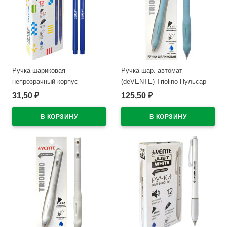
Ручка шариковая
Ручка шар. автомат
непрозрачный корпус
(deVENTE) Triolino Пульсар
(deVENTE) Простые линии
(Pulsar) н/
31,50
125,50
₽
₽
(EasyLine) синий, 0,7мм, игла
проз.корп.синий,0,7мм
синий корпус арт.5073626
арт.5070610 (Ст12)
В наличии
В наличии