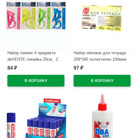
Набор линеек 4 предмета
Набор обложек для тетради
deVENTE линейка 20см , 2
209*345 полиэтилен 100мкм
угольника, транспортир
10 штук в наборе арт Т100-10
84
97
₽
₽
арт.5092303
В наличии
В наличии