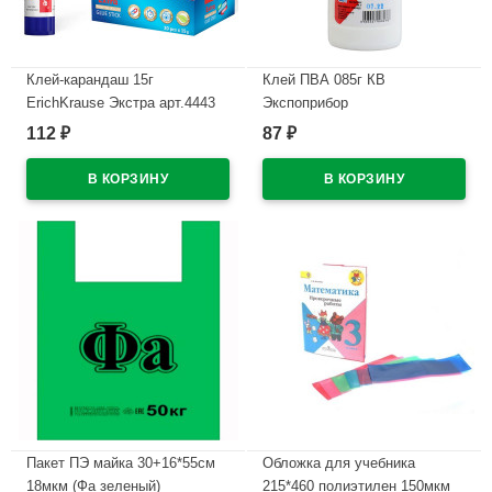
Клей-карандаш 15г
Клей ПВА 085г КВ
ErichKrause Экстра арт.4443
Экспоприбор
(Ст.20/480)
112
87
₽
₽
В наличии
В наличии
Пакет ПЭ майка 30+16*55см
Обложка для учебника
18мкм (Фа зеленый)
215*460 полиэтилен 150мкм