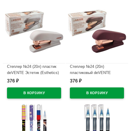
Степлер №24 (20л) пластик
Степлер №24 (20л)
deVENTE Эстетик (Esthetics)
пластиковый deVENTE
лавандово-пепельный с
Эстетик (Esthetics) бургунди с
376
376
₽
₽
антистеплером арт.4142518
антистеплером арт.4142517
(Ст.)
(Ст.)
В наличии
В наличии