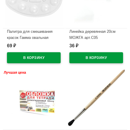
Палитра для смешивания
Линейка деревянная 20см
красок Гамма овальная
МОЖГА арт.С05
размер 23,2*16,9 арт.2305212
69
36
₽
₽
В наличии
В наличии
Лучшая цена