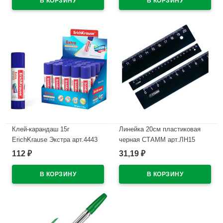
В наличии
Клей-карандаш 15г
Линейка 20см пластиковая
ErichKrause Экстра арт.4443
черная СТАММ арт.ЛН15
(Ст.20/480)
112
31,19
₽
₽
В наличии
В наличии