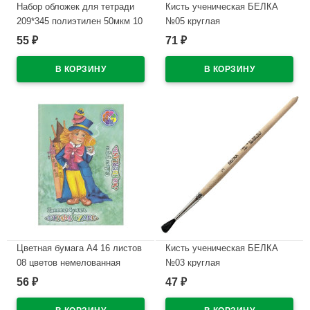
Набор обложек для тетради
Кисть ученическая БЕЛКА
209*345 полиэтилен 50мкм 10
№05 круглая
штук в наборе арт Т50-10
55
71
₽
₽
В наличии
В наличии
Цветная бумага А4 16 листов
Кисть ученическая БЕЛКА
08 цветов немелованная
№03 круглая
двухсторонняя Лилия
56
47
₽
₽
В наличии
Холдинг Страна чудес 45 г/м
на скобе арт ЦБ-0823