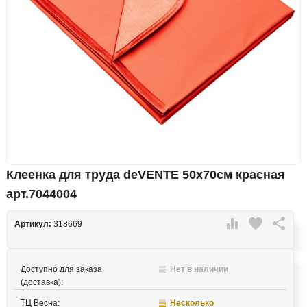
Клеенка для труда deVENTE 50х70см красная
арт.7044004

favorite

Артикул:
318669
Доступно для заказа
Нет в наличии
(доставка):
ТЦ Весна:
Несколько