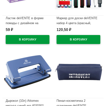
Ластик deVENTE в форме
Маркер для доски deVENTE
помады с дизайном на
набор 4 цвета (красный,
корпусе арт.8030619
синий, черный, зеленый) 2мм
59
120,50
₽
₽
колпачок со стирателем и
В наличии
магнитом для крепления
арт.5040605 (Ст.4)
В наличии
Дырокол (10л) Attomex
Пенал-косметичка 2
металл синий арт.4020302
отделения deVENTE