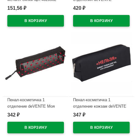
Интроверт (Introvert)
151,56
420
₽
₽
В наличии
210x60x60мм темно-синий
арт.7020669
В наличии
Пенал-косметичка 1
Пенал-косметичка 1
отделение deVENTE Моя
отделение кожзам deVENTE
Секретная сетка (My Secret
Нельзя ручка-петля
342
347
₽
₽
Mesh) черный с сердечками
215x80x50мм арт.7029615
210х60х60мм арт7029628
В наличии
В наличии