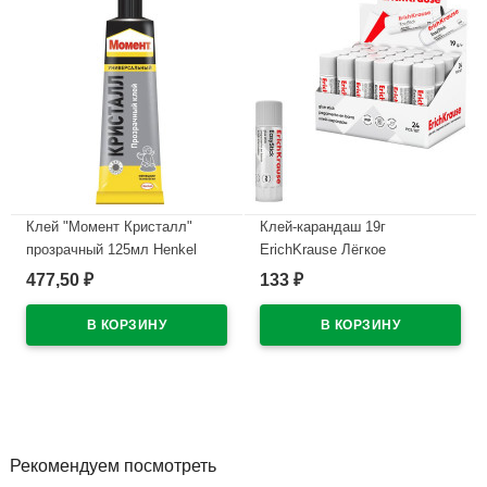
Клей "Момент Кристалл"
Клей-карандаш 19г
прозрачный 125мл Henkel
ErichKrause Лёгкое
арт.873867
склеивание арт.48032 (Ст.24)
477,50
133
₽
₽
В наличии
В наличии
Рекомендуем посмотреть