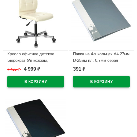
Кресло офисное детское
Папка на 4-х кольцах А4 27мм
Бюрократ б/п кожзам,
D-25мм пл. 0,7мм серая
бежевый Orion-10 CH-330M
Бюрократ с карм.
4 999
391
7 425
₽
₽
₽
арт.0827/4Rgrey
В наличии
В наличии