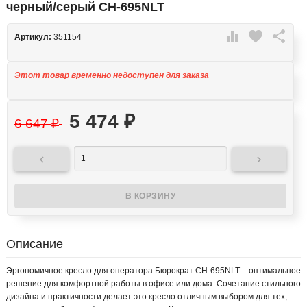
черный/серый CH-695NLT

favorite

Артикул:
351154
Этот товар временно недоступен для заказа
5 474
₽
6 647
₽


Описание
Эргономичное кресло для оператора Бюрократ CH-695NLT – оптимальное
решение для комфортной работы в офисе или дома. Сочетание стильного
дизайна и практичности делает это кресло отличным выбором для тех,