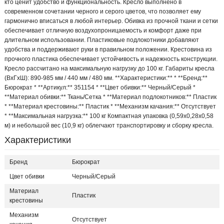
кто ценит удобство и функциональность. Кресло выполнено в
современном сочетании черного и серого цветов, что позволяет ему
гармонично вписаться в любой интерьер. Обивка из прочной ткани и сетки
обеспечивает отличную воздухопроницаемость и комфорт даже при
длительном использовании. Пластиковые подлокотники добавляют
удобства и поддерживают руки в правильном положении. Крестовина из
прочного пластика обеспечивает устойчивость и надежность конструкции.
Кресло рассчитано на максимальную нагрузку до 100 кг. Габариты кресла
(ВхГхШ): 890-985 мм / 440 мм / 480 мм. **Характеристики:** * **Бренд:**
Бюрократ * **Артикул:** 351154 * **Цвет обивки:** Черный/Серый *
**Материал обивки:** Ткань/Сетка * **Материал подлокотников:** Пластик
* **Материал крестовины:** Пластик * **Механизм качания:** Отсутствует
* **Максимальная нагрузка:** 100 кг Компактная упаковка (0,59х0,28х0,58
м) и небольшой вес (10,9 кг) облегчают транспортировку и сборку кресла.
Характеристики
Бренд
Бюрократ
Цвет обивки
Черный/Серый
Материал
Пластик
крестовины
Механизм
Отсутствует