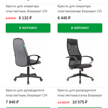
Кресло для оператора
Кресло для оператора
пластик/ткань Бюрократ CH-
пластик/кожзам Бюрократ CH-
1300N черный
1300N черный
6 132
6 440
6 570
₽
₽
₽
В наличии
В наличии
Кресло для руководителя
Кресло для руководителя
пластик/ткань Бюрократ CH-
пластик/ткань/сетка Бюрократ
808LT серый 3C1
CH-607 черный
7 840
10 575
₽
11 421
₽
₽