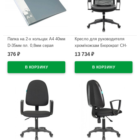
Папка на 2-х кольцах А4 40мм
Кресло для руководителя
D-35мм пл. 0,8мм серая
хром/кожзам Бюрократ CH-
Бюрократ с карм.
608 черный
376
13 734
₽
₽
арт.0812/2Rgrey
В наличии
В наличии