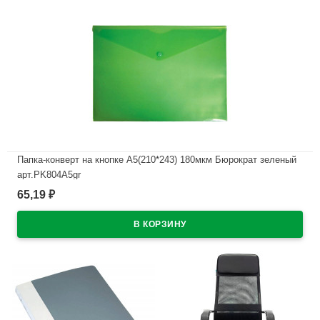
Папка-конверт на кнопке А5(210*243) 180мкм Бюрократ зеленый
арт.PK804A5gr
65,19
₽
В наличии