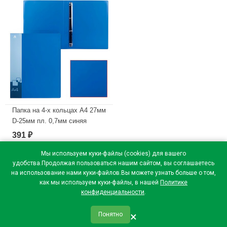
Папка на 4-х кольцах А4 27мм
D-25мм пл. 0,7мм синяя
Бюрократ с карм.
391
₽
арт.0827/4Rblu
Мы используем куки-файлы (cookies) для вашего
В наличии
удобства.Продолжая пользоваться нашим сайтом, вы соглашаетесь
на использование нами куки-файлов.Вы можете узнать больше о том,
как мы используем куки-файлы, в нашей
Политике
конфиденциальности
.
×
Понятно
qr_code
home
favorite
verified
person