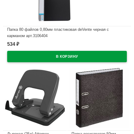
Папка 80 файлов 0,80мм пластиковая deVente черная с
карманом арт.3106404
534
₽
В наличии
Дырокол (25л) Attomex
Папка-регистратор 50мм