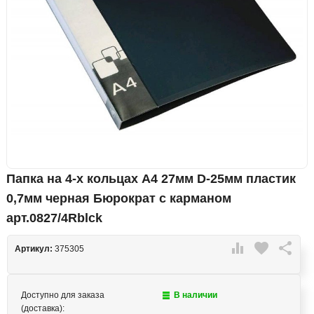
Папка на 4-х кольцах А4 27мм D-25мм пластик
0,7мм черная Бюрократ с карманом
арт.0827/4Rblck

favorite

Артикул:
375305
Доступно для заказа
В наличии
(доставка):