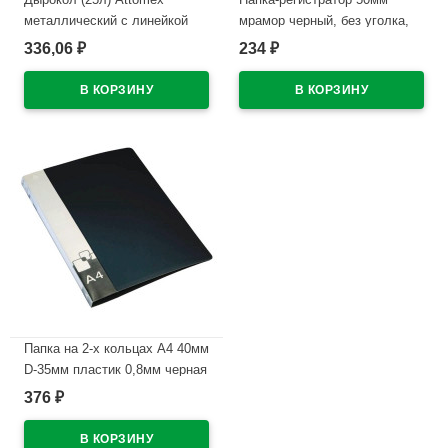
металлический с линейкой
мрамор черный, без уголка,
черный арт.4020312
разобранная
336,06
234
₽
₽
В наличии
В наличии
Папка на 2-х кольцах А4 40мм
D-35мм пластик 0,8мм черная
Бюрократ с карманом
376
₽
арт.0812/2Rblck
В наличии