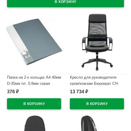
Папка на 2-х кольцах А4 40мм
Кресло для руководителя
D-35мм пл. 0,8мм серая
хром/кожзам Бюрократ CH-
Бюрократ с карм.
608 черный
376
13 734
₽
₽
арт.0812/2Rgrey
В наличии
В наличии