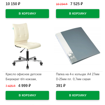
KB-8 черный
черный CH-695NSL
10 150
7 525
₽
10 234
₽
₽
В наличии
В наличии
Кресло офисное детское
Папка на 4-х кольцах А4 27мм
Бюрократ б/п кожзам,
D-25мм пл. 0,7мм серая
бежевый Orion-10 CH-330M
Бюрократ с карм.
4 999
391
7 425
₽
₽
₽
арт.0827/4Rgrey
В наличии
В наличии