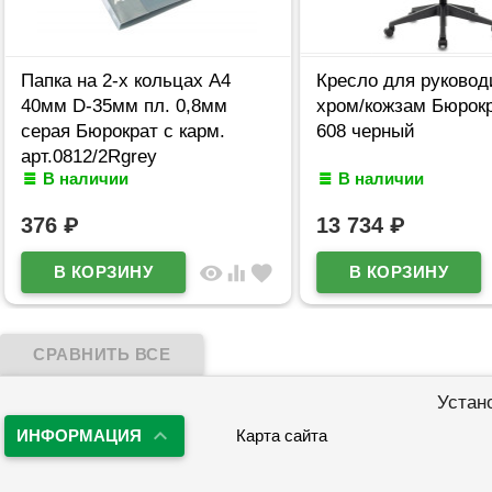
Папка на 2-х кольцах А4
Кресло для руковод
40мм D-35мм пл. 0,8мм
хром/кожзам Бюрок
серая Бюрократ с карм.
608 черный
арт.0812/2Rgrey
В наличии
В наличии
376
₽
13 734
₽
visibility
equalizer
favorite
Устан
ИНФОРМАЦИЯ
Карта сайта