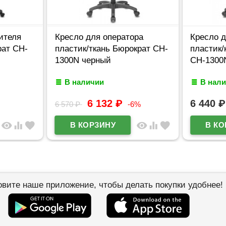
ителя
Кресло для оператора
Кресло д
рат CH-
пластик/ткань Бюрократ CH-
пластик/
1300N черный
CH-1300
В наличии
В нал
6 132
₽
6 440
₽
6 570
₽
-6%
visibility
equalizer
favorite
visibility
equalizer
favorite
овите наше приложение, чтобы делать покупки удобнее!