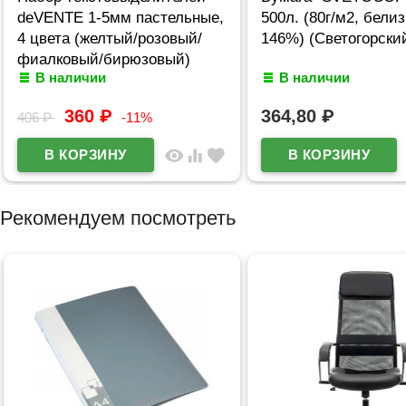
deVENTE 1-5мм пастельные,
500л. (80г/м2, бели
4 цвета (желтый/розовый/
146%) (Светогорски
фиалковый/бирюзовый)
В наличии
В наличии
арт.5045809 (Ст.12)
360
₽
364,80
₽
406
₽
-11%
visibility
equalizer
favorite
Рекомендуем посмотреть