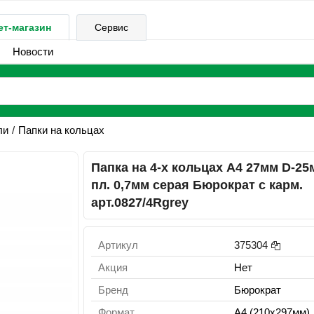
ет-магазин
Сервис
Новости
ли
Папки на кольцах
Папка на 4-х кольцах А4 27мм D-25
пл. 0,7мм серая Бюрократ с карм.
арт.0827/4Rgrey
Артикул
375304
Акция
Нет
Бренд
Бюрократ
Формат
A4 (210x297мм)