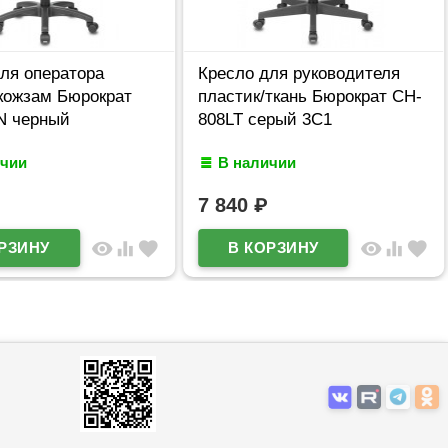
ля оператора
Кресло для руководителя
кожзам Бюрократ
пластик/ткань Бюрократ CH-
N черный
808LT серый 3C1
ичии
В наличии
7 840
₽
visibility
equalizer
favorite
visibility
equalizer
favorite