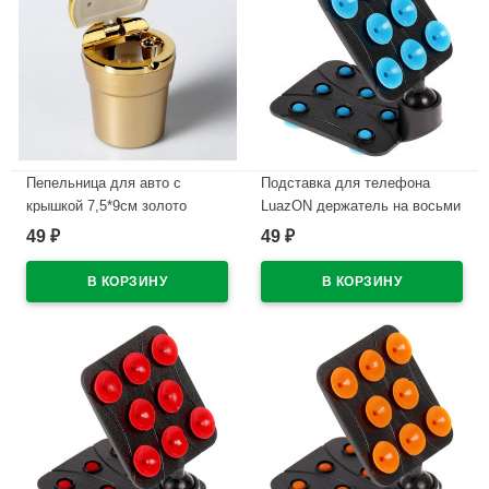
Пепельница для авто с
Подставка для телефона
крышкой 7,5*9см золото
LuazON держатель на восьми
арт.4276646
липучках синий арт.3916119
49
49
₽
₽
В наличии
В наличии