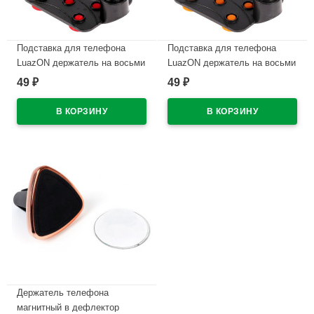
Подставка для телефона
Подставка для телефона
LuazON держатель на восьми
LuazON держатель на восьми
липучках красный
липучках оранжевый
49
49
₽
₽
арт.3916120
арт.3916122
В наличии
В наличии
Держатель телефона
магнитный в дефлектор