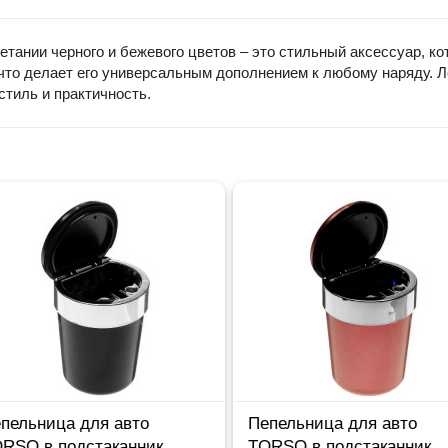
тании черного и бежевого цветов – это стильный аксессуар, ко
 что делает его универсальным дополнением к любому наряду. Л
тиль и практичность.
вто
Пепельница для авто
Таблич
анник
TORSO в подстаканник
телеф