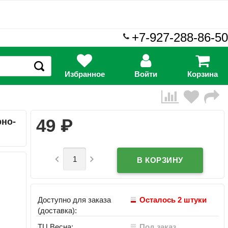
+7-927-288-86-50
Избранное
Войти
Корзина
₽
49
рно-


Доступно для заказа
Осталось 2 штуки
(доставка):
ТЦ Весна:
Под заказ