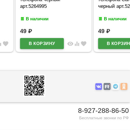
64995
черный арт.5265001
личии
В наличии
49
₽
visibility
equalizer
favorite
visibility
equalizer
favorite
8-927-288-86-50
Бесплатные звонки по РФ