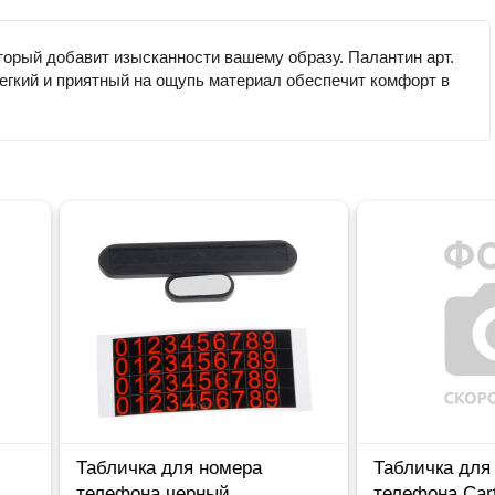
торый добавит изысканности вашему образу. Палантин арт.
егкий и приятный на ощупь материал обеспечит комфорт в
ка для номера
Табличка для номера
она черный
телефона Cartage книжка