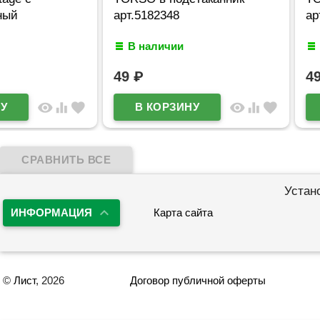
арт.5182348
арт.5182349
В наличии
В наличии
49
₽
49
₽
visibility
equalizer
favorite
Устан
ИНФОРМАЦИЯ
Карта сайта
©
Лист
, 2026
Договор публичной оферты