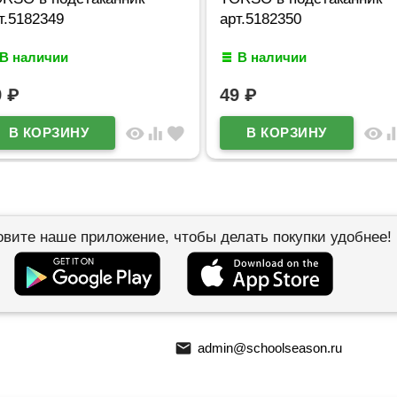
арт.5182350
арт.52
В наличии
В на
49
₽
49
₽
visibility
equalizer
favorite
visibility
equalizer
favorite
овите наше приложение, чтобы делать покупки удобнее!
email
admin@schoolseason.ru