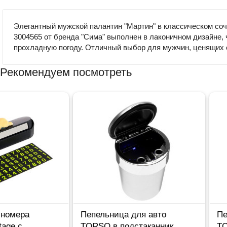
Элегантный мужской палантин "Мартин" в классическом соче
3004565 от бренда "Сима" выполнен в лаконичном дизайне,
прохладную погоду. Отличный выбор для мужчин, ценящих с
Рекомендуем посмотреть
Пепельница для авто
Пепельница для а
TORSO в подстаканник
TORSO в подстак