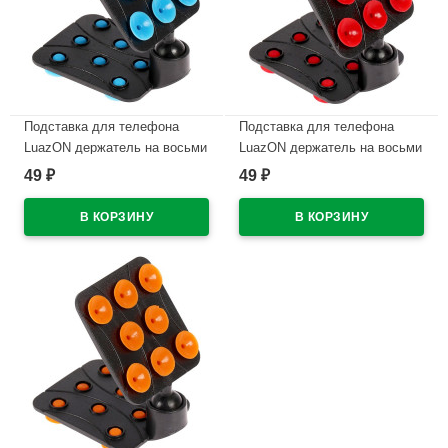
Подставка для телефона
Подставка для телефона
LuazON держатель на восьми
LuazON держатель на восьми
липучках синий арт.3916119
липучках красный
49
49
₽
₽
арт.3916120
В наличии
В наличии