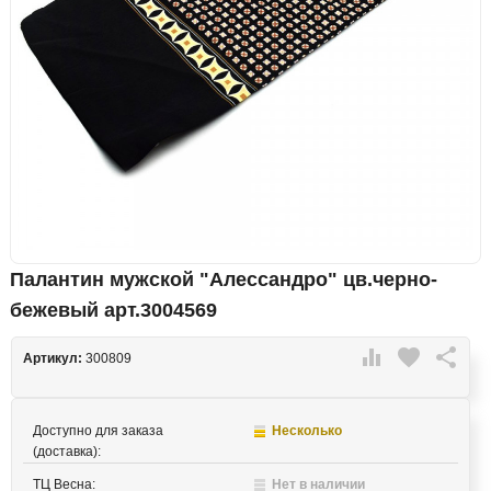
Палантин мужской "Алессандро" цв.черно-
бежевый арт.3004569

favorite

Артикул:
300809
Доступно для заказа
Несколько
(доставка):
ТЦ Весна:
Нет в наличии