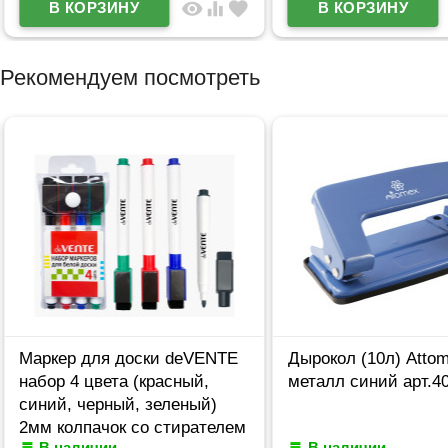
visibility
equalizer
favorite
Рекомендуем посмотреть
Маркер для доски deVENTE
Дырокол (10л) Atto
набор 4 цвета (красный,
металл синий арт.4
синий, черный, зеленый)
2мм колпачок со стирателем
В наличии
В наличии