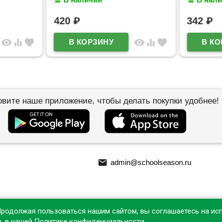
арт.7020669
210х60х
420
₽
342
₽
visibility
equalizer
favorite
visibility
equalizer
favorite
овите наше приложение, чтобы делать покупки удобнее!
email
admin@schoolseason.ru
Продолжая пользоваться нашим сайтом, вы соглашаетесь на ис
ы, в нашей
Политике конфиденциальности
.