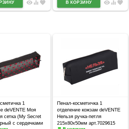
visibility
equalizer
favorite
visibility
equalizer
favorite
сметичка 1
Пенал-косметичка 1
ие deVENTE Моя
отделение кожзам deVENTE
я сетка (My Secret
Нельзя ручка-петля
ерный с сердечками
215x80x50мм арт.7029615
ичии
В наличии