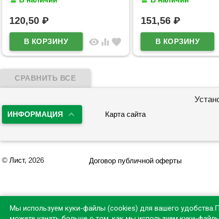
и магнитом для крепления
арт.5040605 (Ст.4)
120,50
₽
151,56
₽
visibility
equalizer
favorite
Устан
ИНФОРМАЦИЯ
Карта сайта
©
Лист
, 2026
Договор публичной оферты
Мы используем куки-файлы (cookies) для вашего удобства.
можете узнать больше о том, как мы используем куки-файл