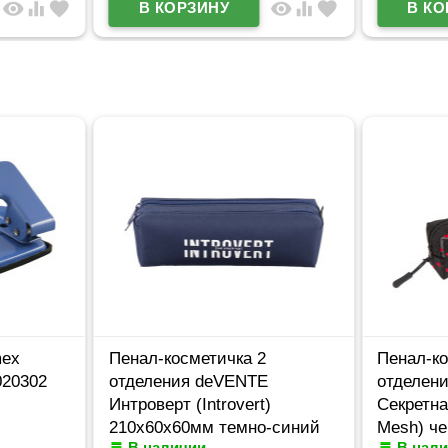
visibility
equalizer
favorite
visibility
equalizer
favorite
mex
Пенал-косметичка 2
Пенал-ко
020302
отделения deVENTE
отделен
Интроверт (Introvert)
Секретна
210x60x60мм темно-синий
Mesh) ч
В наличии
В нал