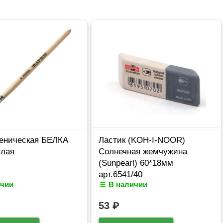
ченическая БЕЛКА
Ластик (KOH-I-NOOR)
глая
Солнечная жемчужина
(Sunpearl) 60*18мм
арт.6541/40
ичии
В наличии
53
₽