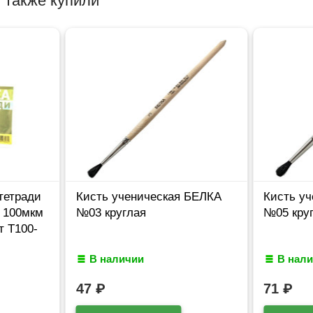
 также купили
тетради
Кисть ученическая БЕЛКА
Кисть у
 100мкм
№03 круглая
№05 кру
т Т100-
В наличии
В нал
47
₽
71
₽