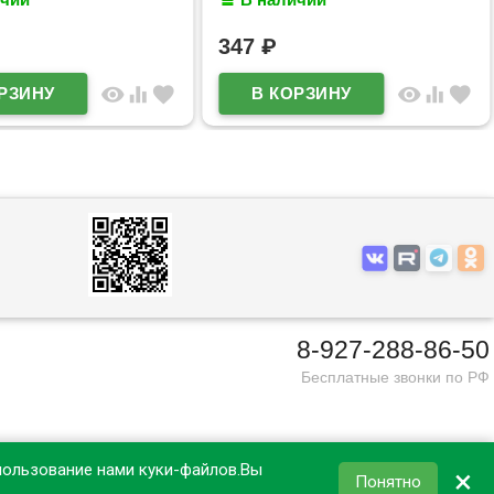
60мм арт7029628
347
₽
visibility
equalizer
favorite
visibility
equalizer
favorite
8-927-288-86-50
Бесплатные звонки по РФ
пользование нами куки-файлов.Вы
×
Понятно
КОРЗИНА