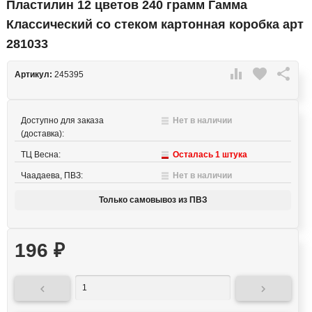
Пластилин 12 цветов 240 грамм Гамма
Классический со стеком картонная коробка арт
281033

favorite

Артикул:
245395
Доступно для заказа
Нет в наличии
(доставка):
ТЦ Весна:
Осталась 1 штука
Чаадаева, ПВЗ:
Нет в наличии
Только самовывоз из ПВЗ
196
₽

