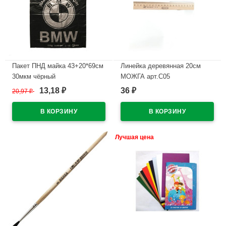
Пакет ПНД майка 43+20*69см
Линейка деревянная 20см
30мкм чёрный
МОЖГА арт.С05
WWW/World(Ст.50/500)
13,18
36
20,97
₽
₽
₽
В наличии
В наличии
Лучшая цена