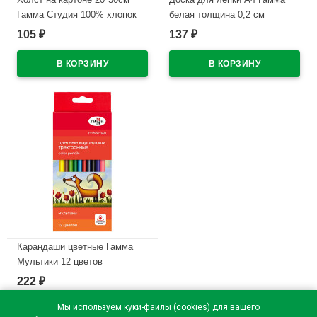
Гамма Студия 100% хлопок
белая толщина 0,2 см
280г/м мелкое зерно
арт.10122028
105
137
₽
₽
арт.280818_02
В наличии
В наличии
Карандаши цветные Гамма
Мультики 12 цветов
трехгранные арт.290122_12
222
₽
В наличии
Мы используем куки-файлы (cookies) для вашего