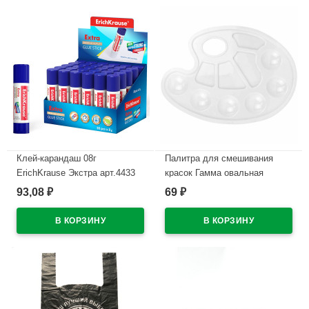
Клей-карандаш 08г
Палитра для смешивания
ErichKrause Экстра арт.4433
красок Гамма овальная
(Ст.30)
размер 23,2*16,9 арт.2305212
93,08
69
₽
₽
В наличии
В наличии