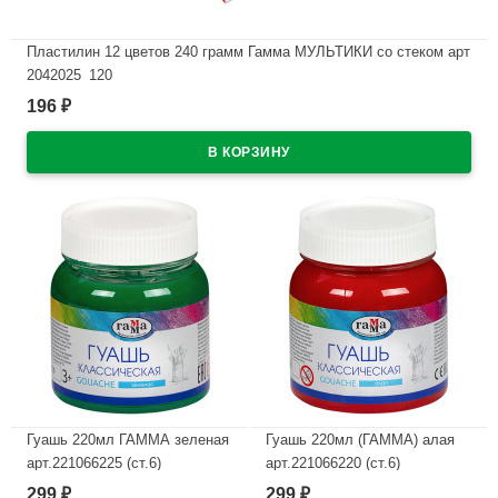
Пластилин 12 цветов 240 грамм Гамма МУЛЬТИКИ со стеком арт
2042025_120
196
₽
В наличии
Гуашь 220мл ГАММА зеленая
Гуашь 220мл (ГАММА) алая
арт.221066225 (ст.6)
арт.221066220 (ст.6)
299
299
₽
₽