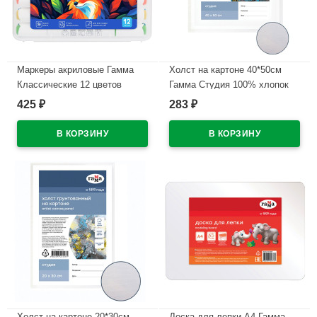
Маркеры акриловые Гамма
Холст на картоне 40*50см
Классические 12 цветов
Гамма Студия 100% хлопок
двусторонние пластиковый
280г/м мелкое зерно
425
283
₽
₽
бокс арт.15062025_12
арт.280818_09
В наличии
В наличии
Холст на картоне 20*30см
Доска для лепки А4 Гамма