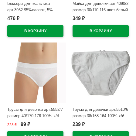
Боксеры для мальчика
Майка для девочки арт.4090/2
арт.3952 95%хлопок, 5%
размер 30/110-116 цвет белый
эластан цвет ассорти
100% х/б
476
349
₽
₽
В наличии
В наличии
Трусы для девочки арт.5552/7
Трусы для девочки арт.5510/6
размер 40/170-176 100% х/б
размер 38/158-164 100% х/б
цвет белый
цвет белый
99
239
228
₽
₽
₽
В наличии
В наличии