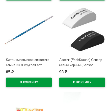
Кисть живописная синтетика
Ластик (ErichKrause) Сенсор
Гамма №01 круглая арт
белый/черный (Sensor
280618 07 01
Black&White) 50*19*23мм
85
93
₽
₽
арт.35532 (Ст.24)
В наличии
В наличии