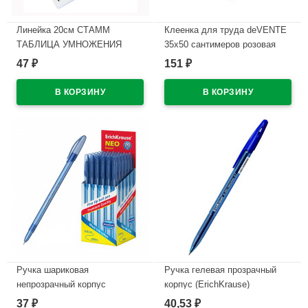
Линейка 20см СТАММ
Клеенка для труда deVENTE
ТАБЛИЦА УМНОЖЕНИЯ
35х50 сантимеров розовая
арт.ЛС02
арт.7044903
47
151
₽
₽
В наличии
В наличии
Ручка шариковая
Ручка гелевая прозрачный
непрозрачный корпус
корпус (ErichKrause)
(ErichKrause) Neo Оригинал
Оригинал (Original) R-301
37
40,53
₽
₽