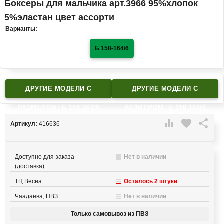
Боксеры для мальчика арт.3966 95%хлопок
5%эластан цвет ассорти
Варианты:
Б 158-164/6
ДРУГИЕ МОДЕЛИ C
ДРУГИЕ МОДЕЛИ C
РАЗМЕРОМ: Б 158-164/6
РАЗМЕРОМ: Б 158-164/6

favorite

Артикул:
416636
Доступно для заказа
Нет в наличии
(доставка):
ТЦ Весна:
Осталось 2 штуки
Чаадаева, ПВЗ:
Нет в наличии
Только самовывоз из ПВЗ