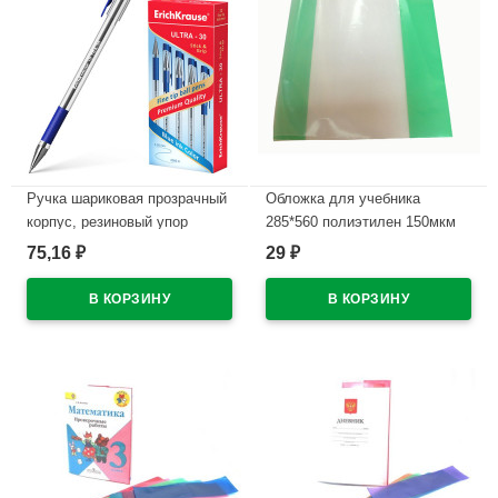
Ручка шариковая прозрачный
Обложка для учебника
корпус, резиновый упор
285*560 полиэтилен 150мкм
(ErichKrause) Ультра (ULTRA)
универсальная М арт У 285
75,16
29
₽
₽
L-30 синий, 0,7мм, игла
В наличии
арт.19613/13879
(Ст.12/144/1728)
В наличии