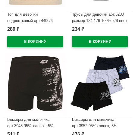
Топ для девочки
Трусы для девочки арт.5200
подростковый арт.4490/4
размер 134-176 100% х/б цвет
размер 34/134-140 цвет
белый
289
234
₽
₽
бежевый 100% х/б
В наличии
В наличии
Боксеры для мальчика
Боксеры для мальчика
арт.3948 95% хлопок, 5%
арт.3952 95%хлопок, 5%
эластан цвет ассорти
эластан цвет ассорти
511
476
₽
₽