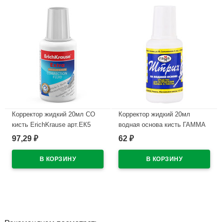
Корректор жидкий 20мл СО
Корректор жидкий 20мл
кисть ErichKrause арт.ЕК5
водная основа кисть ГАММА
(Ст.10/240)
арт.341002/04
97,29
62
₽
₽
В наличии
В наличии