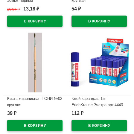
30мкм чёрный
круглая
WWW/World(Ст.50/500)
13,18
54
20,97
₽
₽
₽
В наличии
В наличии
Кисть живописная ПОНИ №02
Клей-карандаш 15г
круглая
ErichKrause Экстра арт.4443
(Ст.20/480)
39
112
₽
₽
В наличии
В наличии