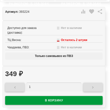
РАЗМЕРОМ: Б 158-164/6
РАЗМЕРОМ: Б 158-164/6

favorite

Артикул:
393224
Доступно для заказа
Нет в наличии
(доставка):
ТЦ Весна:
Осталось 2 штуки
Чаадаева, ПВЗ:
Нет в наличии
Только самовывоз из ПВЗ
349
₽

