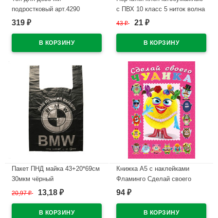
подростковый арт.4290
с ПВХ 10 класс 5 ниток волна
размер 122-170 цвет белый
белые 132 тэкс
319
21
₽
43
₽
₽
100% х/б
В наличии
В наличии
Пакет ПНД майка 43+20*69см
Книжка А5 с наклейками
30мкм чёрный
Фламинго Сделай своего
WWW/World(Ст.50/500)
чудика Маня Ми арт
13,18
94
20,97
₽
₽
₽
21870/29517/32951
В наличии
В наличии