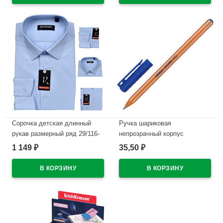
Сорочка детская длинный
Ручка шариковая
рукав размерный ряд 29/116-
непрозрачный корпус
122-36/158-164 цвет голубой
(Pensan) Офисный стол
1 149
35,50
₽
₽
Brostem арт.MO4706d
(OFFICEPEN) 1010 синий,
1,0мм, масло
В наличии
арт.1010/60BLUE (Ст.60)
В наличии