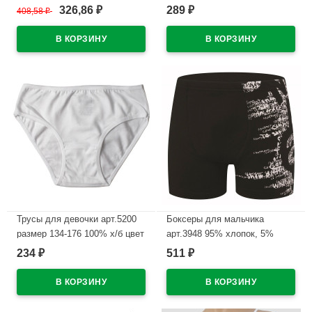
эластан цвет ассорти
размер 34/134-140 цвет
326,86
289
408,58
₽
₽
₽
бежевый 100% х/б
В наличии
В наличии
Трусы для девочки арт.5200
Боксеры для мальчика
размер 134-176 100% х/б цвет
арт.3948 95% хлопок, 5%
белый
эластан цвет ассорти
234
511
₽
₽
В наличии
В наличии