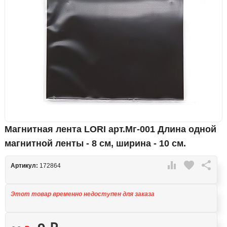
Магнитная лента LORI арт.Мг-001 Длина одной
магнитной ленты - 8 см, ширина - 10 см.

favorite

Артикул:
172864
Этот товар временно недоступен для заказа