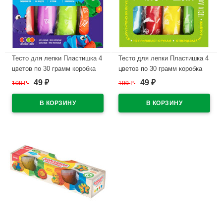
Тесто для лепки Пластишка 4
Тесто для лепки Пластишка 4
цветов по 30 грамм коробка
цветов по 30 грамм коробка
LORI неоновое арт.Тдл-047
LORI арт.Тдл-046
49
49
108
₽
109
₽
₽
₽
В наличии
В наличии