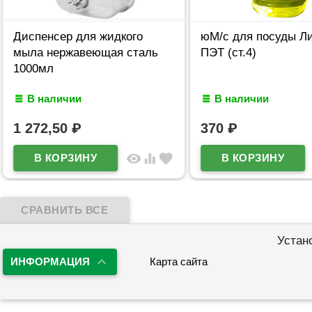
Диспенсер для жидкого
юМ/с для посуды Ли
мыла нержавеющая сталь
ПЭТ (ст.4)
1000мл
В наличии
В наличии
1 272,50
₽
370
₽
visibility
equalizer
favorite
Устан
ИНФОРМАЦИЯ
Карта сайта