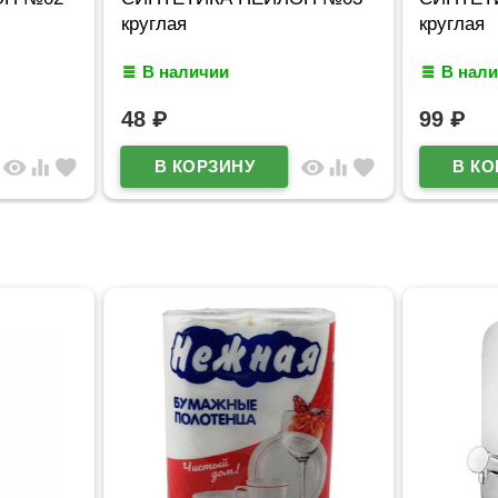
круглая
круглая
В наличии
В нал
48
₽
99
₽
visibility
equalizer
favorite
visibility
equalizer
favorite