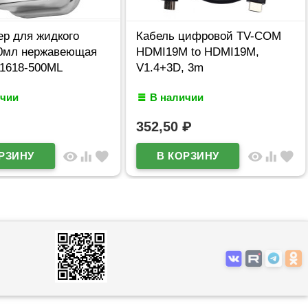
ер для жидкого
Кабель цифровой TV-COM
0мл нержавеющая
HDMI19M to HDMI19M,
-1618-500ML
V1.4+3D, 3m
ичии
В наличии
352,50
₽
visibility
equalizer
favorite
visibility
equalizer
favorite