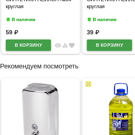
круглая
круглая
В наличии
В наличии
59
₽
39
₽
visibility
equalizer
favorite
Рекомендуем посмотреть