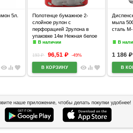
мон 5л.
Полотенце бумажное 2-
Диспенс
слойное рулон с
мыла 50
перфорацией 2рулона в
сталь M
упаковке 14м Нежная белое
В наличии
В нал
(Ст.12)
96,51
₽
1 186
₽
193
₽
-49%
visibility
equalizer
favorite
visibility
equalizer
favorite
овите наше приложение, чтобы делать покупки удобнее!