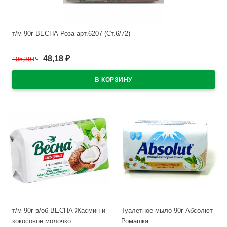
т/м 90г ВЕСНА Роза арт.6207 (Ст.6/72)
В наличии
48,18
105,39
₽
₽
т/м 90г в/об ВЕСНА Жасмин и
Туалетное мыло 90г Абсолют
кокосовое молочко
Ромашка