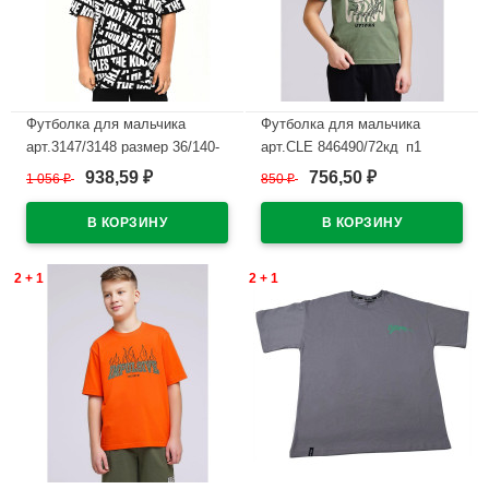
Футболка для мальчика
Футболка для мальчика
арт.3147/3148 размер 36/140-
арт.CLE 846490/72кд_п1
46/170 цвет белый
размер 34/134-42/158 цвет
938,59
756,50
1 056
₽
850
₽
₽
₽
хаки
В наличии
В наличии
2 + 1
2 + 1