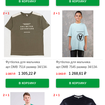
В наличии
2 + 1
2 + 1
Футболка для мальчика
Футболка для мальчика
арт.DMB 7514 размер 34/134-
арт.DMB 7545 размер 34/134-
44/164 цвет хаки
44/164 цвет минт
1 305,22
1 268,61
1 387
₽
1 343
₽
₽
₽
В наличии
В наличии
2 + 1
2 + 1