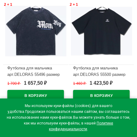
2 + 1
2 + 1
Футболка для мальчика
Футболка для мальчика
арт.DELORAS 55496 размер
арт.DELORAS 55500 размер
34/134-42/158 цвет черный
34/134-44/164 цвет черный
1 657,50
1 423,50
1 700
₽
1 460
₽
₽
₽
В наличии
В наличии
Мы используем куки-файлы (cookies) для вашего
удобства.Продолжая пользоваться нашим сайтом, вы соглашаетесь
на использование нами куки-файлов.Вы можете узнать больше о том,
как мы используем куки-файлы, в нашей
Политике
конфиденциальности
.