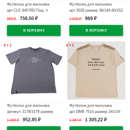
Футболка для мальчика
Футболка для мальчика
арт.CLE 845785/72кд_п
арт.3028 размер 36/140-40/152
размер 34/134-42/158 цвет
цвет серый
756,50
969
850
₽
1 026
₽
₽
₽
оранжевый
В наличии
В наличии
2 + 1
2 + 1
Футболка для мальчика
Футболка для мальчика
артикул 3178/3179 размер
арт.DMB 7514 размер 34/134-
36/140-46/170 цвет темно-
44/164 цвет крем
952,85
1 305,22
1 009
₽
1 387
₽
₽
₽
серый
В наличии