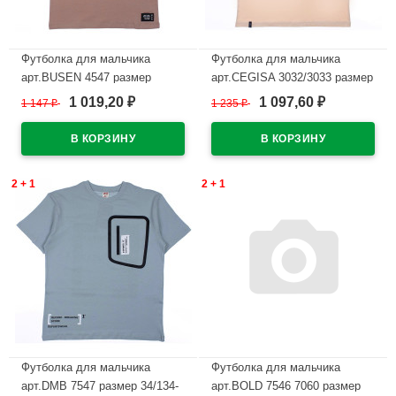
Футболка для мальчика
Футболка для мальчика
арт.BUSEN 4547 размер
арт.CEGISA 3032/3033 размер
34/134-42/158 цвет
36/140-46/170 цвет бежевый
1 019,20
1 097,60
1 147
₽
1 235
₽
₽
₽
коричневый
В наличии
В наличии
2 + 1
2 + 1
Футболка для мальчика
Футболка для мальчика
арт.DMB 7547 размер 34/134-
арт.BOLD 7546 7060 размер