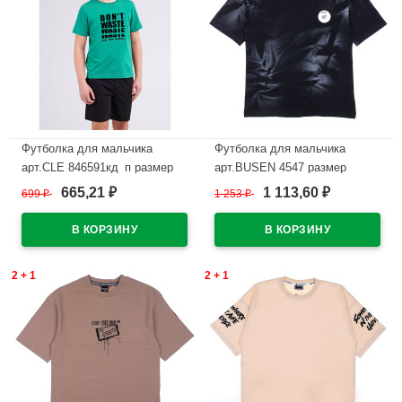
Футболка для мальчика
Футболка для мальчика
арт.CLE 846591кд_п размер
арт.BUSEN 4547 размер
34/134-42/158 цвет зеленый
36/140-44/164 цвет черный
665,21
1 113,60
699
₽
1 253
₽
₽
₽
В наличии
В наличии
2 + 1
2 + 1