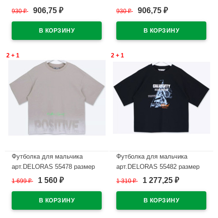
размер 34/134-42/158 цвет
34/134-42/158 цвет черный
906,75
906,75
930
₽
930
₽
₽
₽
черный
В наличии
В наличии
2 + 1
2 + 1
Футболка для мальчика
Футболка для мальчика
арт.DELORAS 55478 размер
арт.DELORAS 55482 размер
34/134-42/158 цвет серо-
34/134-42/158 цвет черный
1 560
1 277,25
1 699
₽
1 310
₽
₽
₽
бежевый
В наличии
В наличии