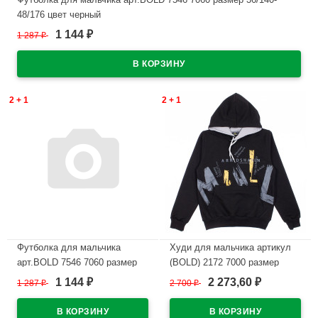
48/176 цвет черный
1 144
1 287
₽
₽
В наличии
2 + 1
2 + 1
Футболка для мальчика
Худи для мальчика артикул
арт.BOLD 7546 7060 размер
(BOLD) 2172 7000 размер
36/140-48/176 цвет белый
36/140-48/176 цвет черный
1 144
2 273,60
1 287
₽
2 700
₽
₽
₽
В наличии
В наличии