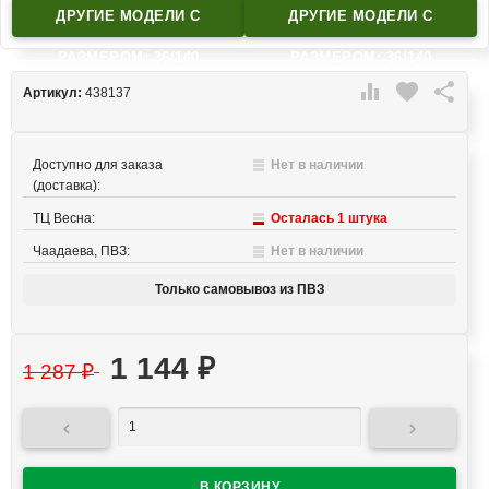
ДРУГИЕ МОДЕЛИ C
ДРУГИЕ МОДЕЛИ C
РАЗМЕРОМ: 36/140
РАЗМЕРОМ: 36/140

favorite

Артикул:
438137
Доступно для заказа
Нет в наличии
(доставка):
ТЦ Весна:
Осталась 1 штука
Чаадаева, ПВЗ:
Нет в наличии
Только самовывоз из ПВЗ
1 144
₽
1 287
₽

