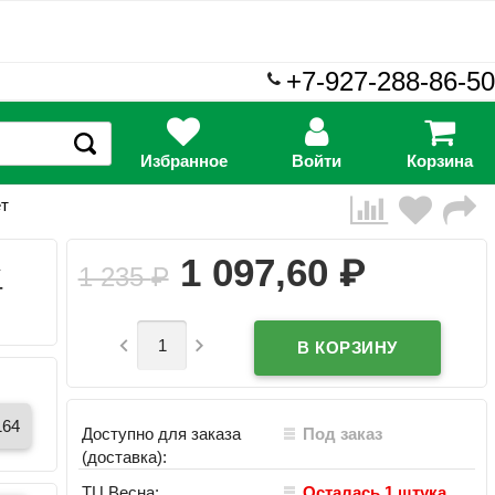
+7-927-288-86-50
Избранное
Войти
Корзина
ет
₽
1 097,60
A
1 235
₽
т


164
Доступно для заказа
Под заказ
(доставка):
ТЦ Весна:
Осталась 1 штука