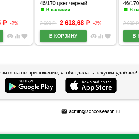
46/170 цвет черный
46/170 ц
В наличии
В нал
₽
2 618,68
₽
-2%
2 690
₽
-2%
2 690
₽
visibility
equalizer
favorite
visibility
equalizer
favorite
овите наше приложение, чтобы делать покупки удобнее!
email
admin@schoolseason.ru