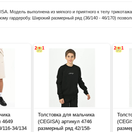
SA. Модель выполнена из мягкого и приятного к телу трикотажа
ому гардеробу. Широкий размерный ряд (36/140 - 46/170) позво
2 + 1
2 + 1
ка
Толстовка для мальчика
Толстовк
649
(CEGISA) артикул 4746
(CEGISA)
16-34/134
размерный ряд 42/158-
размерны