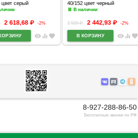
вет серый
40/152 цвет черный
ичии
В наличии
2 618,68
₽
2 442,93
₽
-2%
2 509
₽
-2%
visibility
equalizer
favorite
visibility
equalizer
favorite
8-927-288-86-50
Бесплатные звонки по РФ