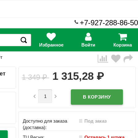
+7-927-288-86-50
Избранное
Войти
Корзина
ет
₽
1 315,28
ет
1 349
₽


Доступно для заказа
Под заказ
(доставка):
ТЦ Весна:
Осталась 1 штука