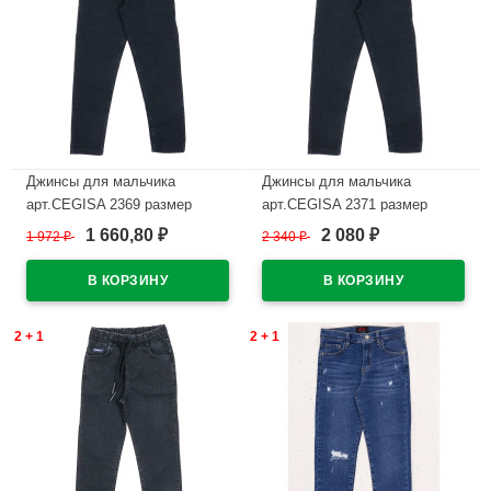
Джинсы для мальчика
Джинсы для мальчика
арт.CEGISA 2369 размер
арт.CEGISA 2371 размер
30/116-34/134 цвет черный
42/158-46/170 цвет черный
1 660,80
2 080
1 972
₽
2 340
₽
₽
₽
В наличии
В наличии
2 + 1
2 + 1