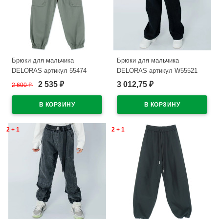
Брюки для мальчика
Брюки для мальчика
DELORAS артикул 55474
DELORAS артикул W55521
размер 34/134-44/164 цвет
размер 34/134-44/164 цвет
2 535
3 012,75
2 600
₽
₽
₽
хаки
черный
В наличии
В наличии
2 + 1
2 + 1