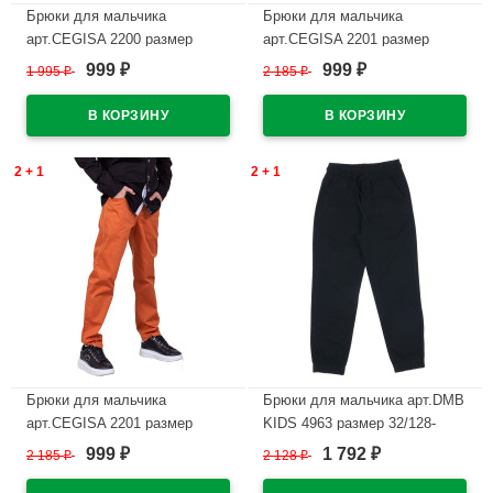
Брюки для мальчика
Брюки для мальчика
арт.CEGISA 2200 размер
арт.CEGISA 2201 размер
36/140-40/152 цвет бежевый
42/158-46/170 цвет бежевый
999
999
1 995
₽
2 185
₽
₽
₽
В наличии
В наличии
2 + 1
2 + 1
Брюки для мальчика
Брюки для мальчика арт.DMB
арт.CEGISA 2201 размер
KIDS 4963 размер 32/128-
42/158-46/170 цвет оранжевый
44/164 цвет черный
999
1 792
2 185
₽
2 128
₽
₽
₽
В наличии
В наличии