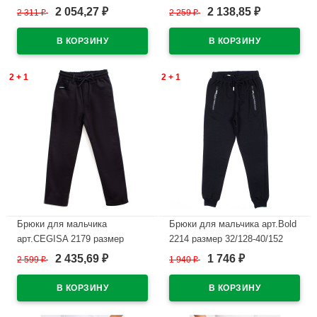
44/164 цвет голубой
36/140-40/152 цвет темно-
2 054,27
2 138,85
2 311
₽
2 259
₽
₽
₽
синий
В наличии
В наличии
2 + 1
2 + 1
Брюки для мальчика
Брюки для мальчика арт.Bold
арт.CEGISA 2179 размер
2214 размер 32/128-40/152
36/140-40/152 цвет темно-
цвет черный
2 435,69
1 746
2 599
₽
1 940
₽
₽
₽
синий
В наличии
В наличии