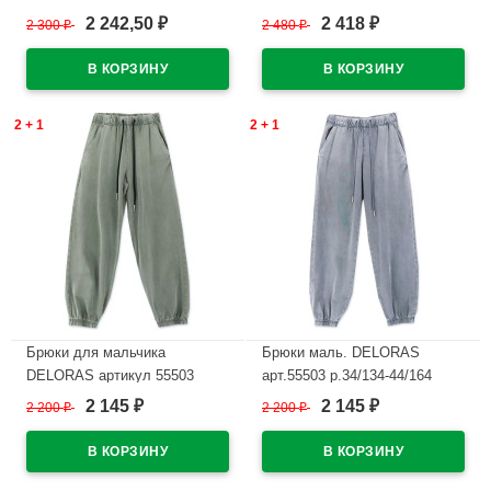
размер 34/134-44/164 цвет
черный
2 242,50
2 418
2 300
₽
2 480
₽
₽
₽
черный
В наличии
В наличии
2 + 1
2 + 1
Брюки для мальчика
Брюки маль. DELORAS
DELORAS артикул 55503
арт.55503 р.34/134-44/164
размер 34/134-44/164 цвет
цв.серый
2 145
2 145
2 200
₽
2 200
₽
₽
₽
хаки
В наличии
В наличии