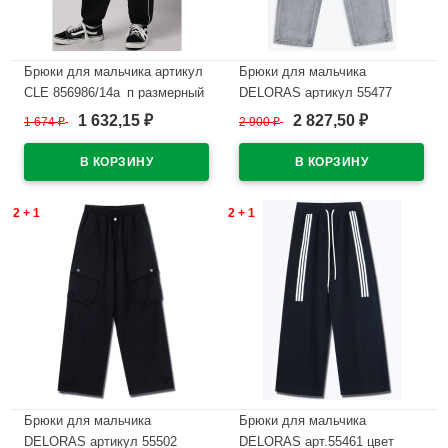
Брюки для мальчика артикул
Брюки для мальчика
CLE 856986/14а_п размерный
DELORAS артикул 55477
ряд 34/134-42/158 цвет
размер 34/134-44/164 цвет
1 632,15
2 827,50
1 674
₽
2 900
₽
₽
₽
черный
темно-серый
В наличии
В наличии
2 + 1
2 + 1
Брюки для мальчика
Брюки для мальчика
DELORAS артикул 55502
DELORAS арт.55461 цвет