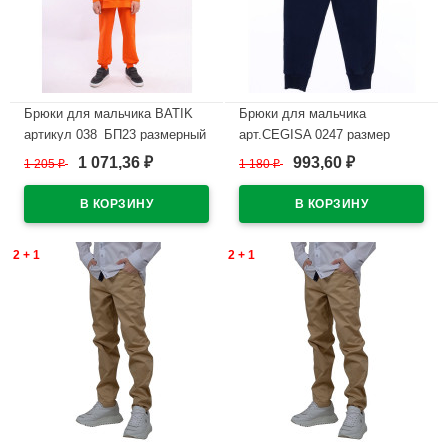
Брюки для мальчика BATIK
Брюки для мальчика
артикул 038_БП23 размерный
арт.CEGISA 0247 размер
ряд 34/134-48/176 цвет
28/116-34/134 цвет темно-
1 071,36
993,60
1 205
₽
1 180
₽
₽
₽
оранжевый
синий
В наличии
В наличии
2 + 1
2 + 1