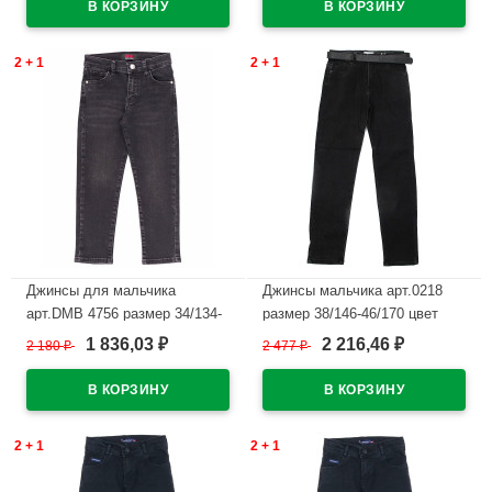
2 + 1
2 + 1
Джинсы для мальчика
Джинсы мальчика арт.0218
арт.DMB 4756 размер 34/134-
размер 38/146-46/170 цвет
44/164 цвет черный
черный
1 836,03
2 216,46
2 180
₽
2 477
₽
₽
₽
В наличии
В наличии
2 + 1
2 + 1