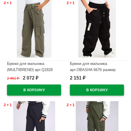
2 + 1
2 + 1
Брюки для мальчика
Брюки для мальчика
(MULTIBREND) арт.Q1828
арт.OBASHA 6676 размер
размер 34/134-42/158 цвет
30/122-48/176 цвет черный
2 072
2 151
2 461
₽
₽
₽
хаки
В наличии
В наличии
2 + 1
2 + 1