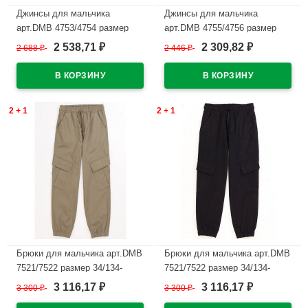
Джинсы для мальчика
Джинсы для мальчика
арт.DMB 4753/4754 размер
арт.DMB 4755/4756 размер
34/134-44/164 цвет индиго
26/104-32/128 цвет черный
2 538,71
2 309,82
2 688
₽
2 446
₽
₽
₽
В наличии
В наличии
2 + 1
2 + 1
Брюки для мальчика арт.DMB
Брюки для мальчика арт.DMB
7521/7522 размер 34/134-
7521/7522 размер 34/134-
44/164 цвет хаки
44/164 цвет черный
3 116,17
3 116,17
3 300
₽
3 300
₽
₽
₽
В наличии
В наличии