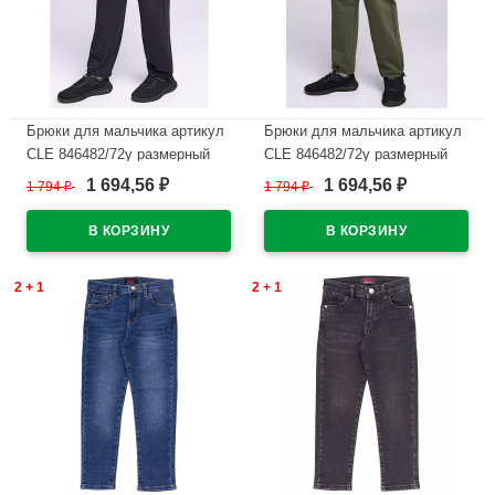
Брюки для мальчика артикул
Брюки для мальчика артикул
CLE 846482/72у размерный
CLE 846482/72у размерный
ряд 34/134-42/158 цвет темно-
ряд 34/134-42/158 цвет хаки
1 694,56
1 694,56
1 794
₽
1 794
₽
₽
₽
серый
В наличии
В наличии
2 + 1
2 + 1