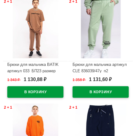
2 + 1
2 + 1
Брюки для мальчика BATIK
Брюки для мальчика артикул
артикул 033_БП23 размер
CLE 836039/47у_п2
34/134-48/176 цвет бежевый
размерный ряд 34/134-42/158
1 130,88
1 131,60
1 343
₽
1 358
₽
₽
₽
цвет зеленый
В наличии
В наличии
2 + 1
2 + 1