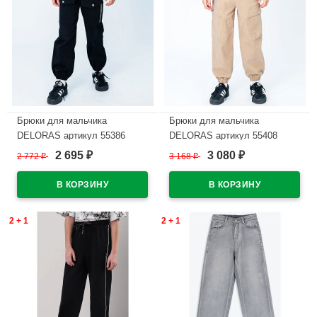
Брюки для мальчика
Брюки для мальчика
DELORAS артикул 55386
DELORAS артикул 55408
размер 34/134-44/164 цвет
размер 34/134-44/164 цвет
2 695
3 080
2 772
₽
3 168
₽
₽
₽
черный
бежевый
В наличии
В наличии
2 + 1
2 + 1