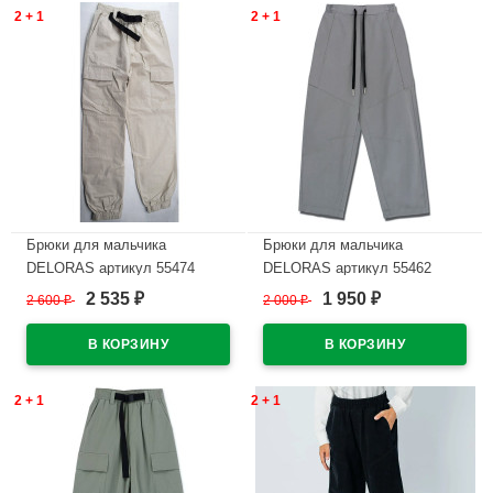
2 + 1
2 + 1
Брюки для мальчика
Брюки для мальчика
DELORAS артикул 55474
DELORAS артикул 55462
размер 34/134-44/164 цвет
размер 34/134-44/164 цвет
2 535
1 950
2 600
₽
2 000
₽
₽
₽
серо-бежевый
серый
В наличии
В наличии
2 + 1
2 + 1