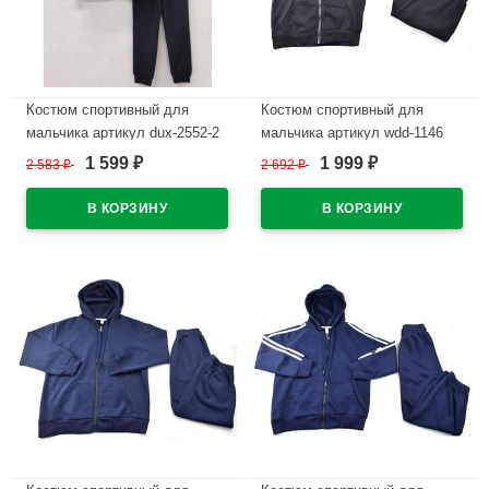
Костюм спортивный для
Костюм спортивный для
мальчика артикул dux-2552-2
мальчика артикул wdd-1146
размер 32/128-46/170 цвет
размер 32/128-46/170 цвет
1 599
1 999
2 583
₽
2 692
₽
₽
₽
черный/бирюзовый/серый
черный
В наличии
В наличии