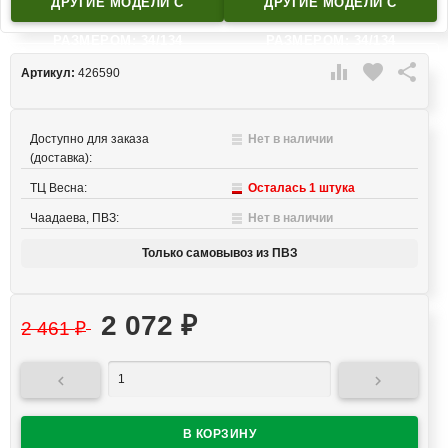
ДРУГИЕ МОДЕЛИ C
ДРУГИЕ МОДЕЛИ C
РАЗМЕРОМ: 34/134
РАЗМЕРОМ: 34/134

favorite

Артикул:
426590
Доступно для заказа
Нет в наличии
(доставка):
ТЦ Весна:
Осталась 1 штука
Чаадаева, ПВЗ:
Нет в наличии
Только самовывоз из ПВЗ
2 072
₽
2 461
₽

