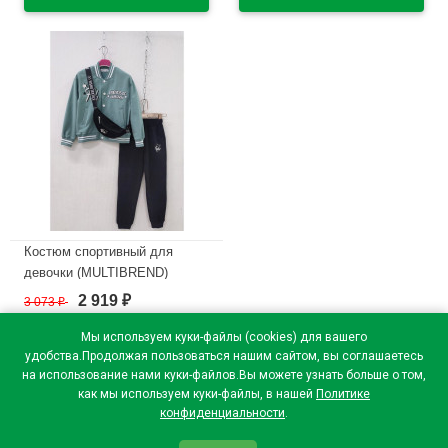
В наличии
В наличии
Костюм спортивный для
девочки (MULTIBREND)
арт.dux-1083-4 размер 32/128-
2 919
3 073
₽
₽
46/170 трикотажный цвет
мятный
Мы используем куки-файлы (cookies) для вашего
удобства.Продолжая пользоваться нашим сайтом, вы соглашаетесь
В наличии
на использование нами куки-файлов.Вы можете узнать больше о том,
как мы используем куки-файлы, в нашей
Политике
конфиденциальности
.