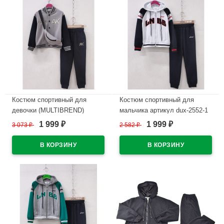
Костюм спортивный для
Костюм спортивный для
девочки (MULTIBREND)
мальчика артикул dux-2552-1
арт.dux-1082-1 размер 32/128-
размер 32/128-46/170 цвет
1 999
1 999
3 073
₽
2 582
₽
₽
₽
46/170 трикотажный цвет
черный/белый
мятный
В наличии
В наличии