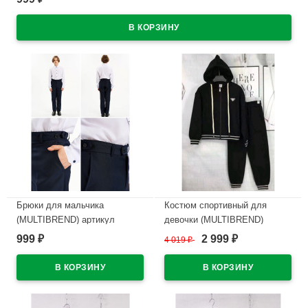
В наличии
Брюки для мальчика
Костюм спортивный для
(MULTIBREND) артикул
девочки (MULTIBREND)
SMK141-G39 размерный ряд
арт.yb-90386-2 размер 32/128-
999
2 999
₽
4 019
₽
₽
цвет темно-синий
40/152 трикотажный цвет
черный
В наличии
В наличии