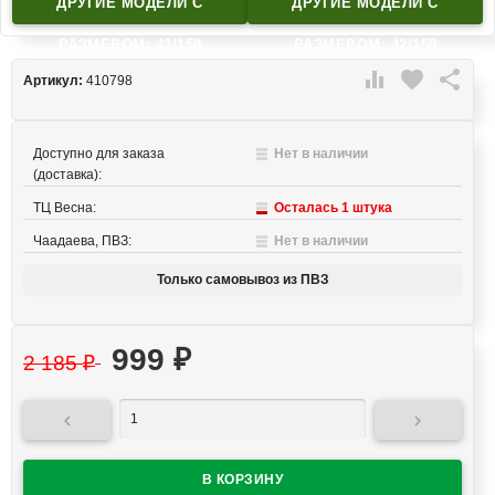
ДРУГИЕ МОДЕЛИ C
ДРУГИЕ МОДЕЛИ C
РАЗМЕРОМ: 42/158
РАЗМЕРОМ: 42/158

favorite

Артикул:
410798
Доступно для заказа
Нет в наличии
(доставка):
ТЦ Весна:
Осталась 1 штука
Чаадаева, ПВЗ:
Нет в наличии
Только самовывоз из ПВЗ
999
₽
2 185
₽

