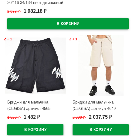
30/116-34/134 цвет джинсовый
1 982,18
2 033
₽
₽
В наличии
2 + 1
2 + 1
Бриджи для мальчика
Бриджи для мальчика
(CEGISA) артикул 4565
(CEGISA) артикул 4649
размерный ряд 30/116-34/134
размерный ряд 30/116-34/134
1 482
2 037,75
1 520
₽
2 090
₽
₽
₽
цвет черный
цвет бежевый
В наличии
В наличии