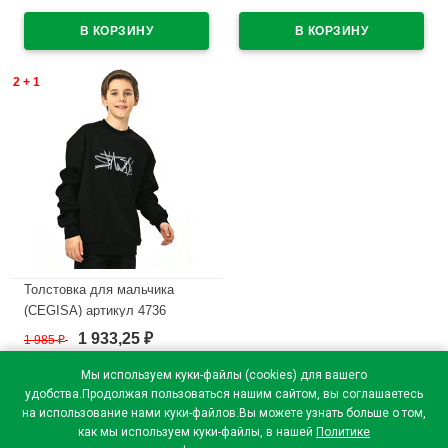
цвет черный
цвет черный
В наличии
В наличии
2 + 1
Толстовка для мальчика
(CEGISA) артикул 4736
размерный ряд 36/140-40/152
1 933,25
1 985
₽
₽
цвет черный
Мы используем куки-файлы (cookies) для вашего
В наличии
удобства.Продолжая пользоваться нашим сайтом, вы соглашаетесь
на использование нами куки-файлов.Вы можете узнать больше о том,
как мы используем куки-файлы, в нашей
Политике