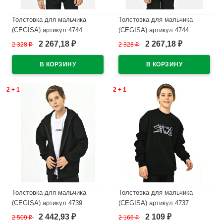
Толстовка для мальчика
Толстовка для мальчика
(CEGISA) артикул 4744
(CEGISA) артикул 4744
размерный ряд 30/116-34/134
размерный ряд 30/116-34/134
2 267,18
2 267,18
2 328
₽
2 328
₽
₽
₽
цвет серый
цвет черный
В наличии
В наличии
2 + 1
2 + 1
Толстовка для мальчика
Толстовка для мальчика
(CEGISA) артикул 4739
(CEGISA) артикул 4737
размерный ряд 36/140-40/152
размерный ряд 42/158-46/170
2 442,93
2 109
2 509
₽
2 166
₽
₽
₽