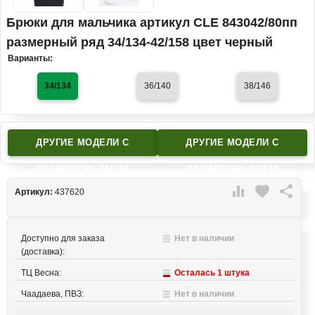
Брюки для мальчика артикул CLE 843042/80пп
размерный ряд 34/134-42/158 цвет черный
Варианты:
34/134
36/140
38/146
ДРУГИЕ МОДЕЛИ C
ДРУГИЕ МОДЕЛИ C
РАЗМЕРОМ: 34/134
РАЗМЕРОМ: 34/134

favorite

Артикул:
437620
Доступно для заказа
Нет в наличии
(доставка):
ТЦ Весна:
Осталась 1 штука
Чаадаева, ПВЗ:
Нет в наличии