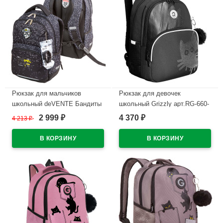
Рюкзак для мальчиков
Рюкзак для девочек
школьный deVENTE Бандиты
школьный Grizzly арт.RG-660-
(Bandits) 39х26,5х15,5 см
1/2 черный 27х40х20 см
2 999
4 370
4 213
₽
₽
₽
арт.7033519
В наличии
В наличии