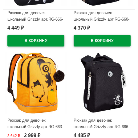
Рюкзак для девочек
Рюкзак для девочек
школьный Grizzly арт.RG-666-
школьный Grizzly арт.RG-660-
5/2 черный - белый 26х39х17
1/1 черный - бежевый
4 449
4 370
₽
₽
см
27х40х20 см
В наличии
В наличии
Рюкзак для девочек
Рюкзак для девочек
школьный Grizzly арт.RG-663-
школьный Grizzly арт.RG-666-
2/3 желтый 28х38х18 см
2/1 чёрный 26х39х17 см
2 999
4 485
3 642
₽
₽
₽