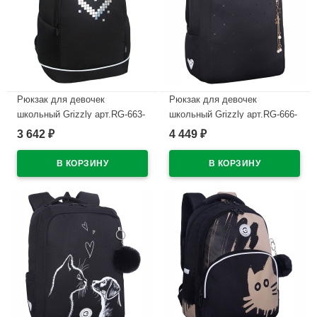
Рюкзак для девочек
Рюкзак для девочек
школьный Grizzly арт.RG-663-
школьный Grizzly арт.RG-666-
4/2 чёрный - голографический
3/6 черный - золото 26х39х17
3 642
4 449
₽
₽
28х38х18 см
см
В наличии
В наличии