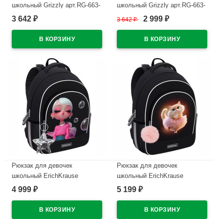
школьный Grizzly арт.RG-663-
школьный Grizzly арт.RG-663-
3/1 черный 28х38х18 см
3/2 синий 28х38х18 см
3 642
2 999
₽
3 642
₽
₽
В наличии
В наличии
Рюкзак для девочек
Рюкзак для девочек
школьный ErichKrause
школьный ErichKrause
ErgoLine Куколка 39x28x14 см
ErgoLine Куколка 39x28x14 см
4 999
5 199
₽
₽
арт.64879
арт.64880
В наличии
В наличии