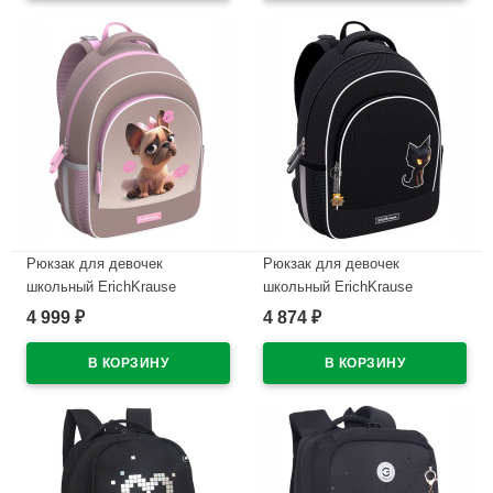
Рюкзак для девочек
Рюкзак для девочек
школьный ErichKrause
школьный ErichKrause
ErgoLine Френч 39x28x14 см
ErgoLine Котопиксель
4 999
4 874
₽
₽
арт.64881
39x28x14 см арт.64928
В наличии
В наличии