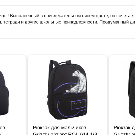
ицы! Выполненный в привлекательном синем цвете, он сочетает
и, тетради и другие школьные принадлежности. Продуманный д
ов
Рюкзак для мальчиков
Рюкзак 
/1
Grizzly арт.арт.RQL-614-1/3
Grizzly 