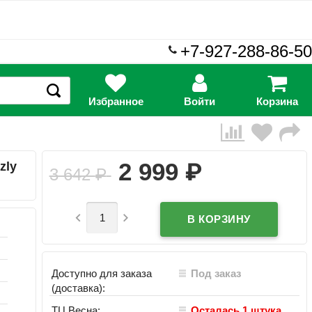
+7-927-288-86-50
Избранное
Войти
Корзина
₽
2 999
zly
3 642
₽


Доступно для заказа
Под заказ
(доставка):
ТЦ Весна:
Осталась 1 штука