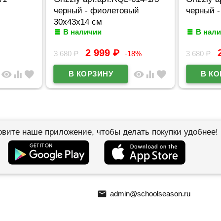
м
черный - фиолетовый
черный -
30х43х14 см
В наличии
В нал
2 999
₽
3 680
₽
-18%
3 680
₽
visibility
equalizer
favorite
visibility
equalizer
favorite
овите наше приложение, чтобы делать покупки удобнее!
email
admin@schoolseason.ru