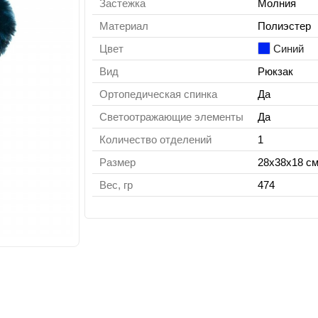
Застежка
Молния
Материал
Полиэстер
Цвет
Синий
Вид
Рюкзак
Ортопедическая спинка
Да
Светоотражающие элементы
Да
Количество отделений
1
Размер
28х38х18 с
Вес, гр
474