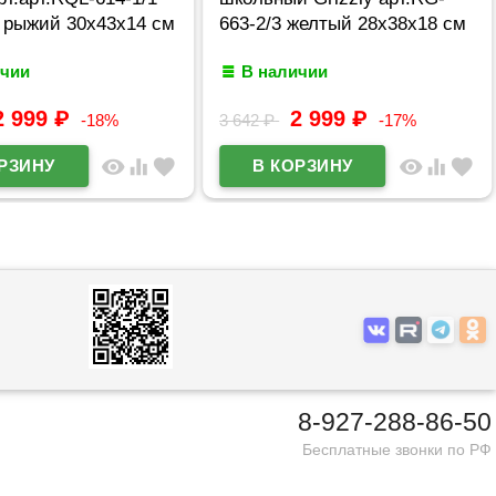
 рыжий 30х43х14 см
663-2/3 желтый 28х38х18 см
ичии
В наличии
2 999
₽
2 999
₽
-18%
3 642
₽
-17%
visibility
equalizer
favorite
visibility
equalizer
favorite
8-927-288-86-50
Бесплатные звонки по РФ