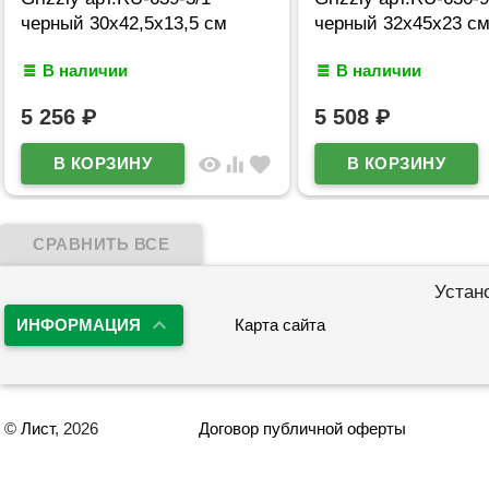
черный 30х42,5х13,5 см
черный 32х45х23 с
В наличии
В наличии
5 256
₽
5 508
₽
visibility
equalizer
favorite
Устан
ИНФОРМАЦИЯ
Карта сайта
©
Лист
, 2026
Договор публичной оферты