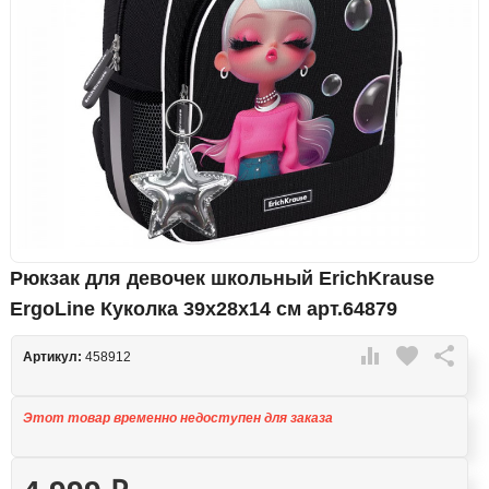
Рюкзак для девочек школьный ErichKrause
ErgoLine Куколка 39x28x14 см арт.64879

favorite

Артикул:
458912
Этот товар временно недоступен для заказа