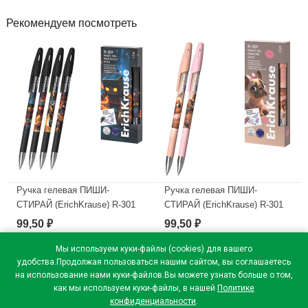
Рекомендуем посмотреть
Ручка гелевая ПИШИ-
Ручка гелевая ПИШИ-
СТИРАЙ (ErichKrause) R-301
СТИРАЙ (ErichKrause) R-301
Магия Кубомир (Magic Block)
Магия Френч (Magic Frenchie)
99,50
99,50
₽
₽
синий, 0,5мм арт.65233
синий, 0,5мм арт.65335
Мы используем куки-файлы (cookies) для вашего
В наличии
В наличии
удобства.Продолжая пользоваться нашим сайтом, вы соглашаетесь
на использование нами куки-файлов.Вы можете узнать больше о том,
как мы используем куки-файлы, в нашей
Политике
конфиденциальности
.